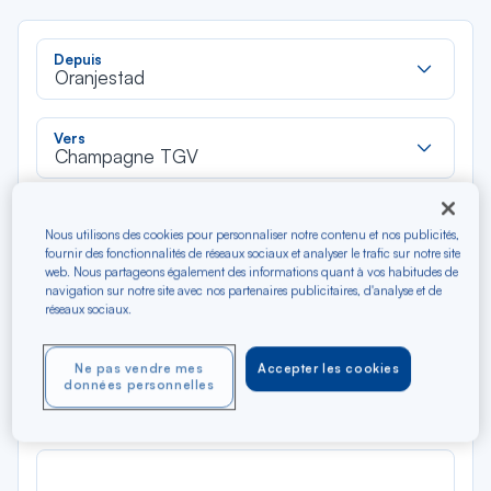
Rec
Depuis
dan
Oranjestad
la
liste
Rec
Vers
dan
Champagne TGV
la
liste
Type de trajet
Nous utilisons des cookies pour personnaliser notre contenu et nos publicités,
Aller-Retour
Aller simple
fournir des fonctionnalités de réseaux sociaux et analyser le trafic sur notre site
web. Nous partageons également des informations quant à vos habitudes de
navigation sur notre site avec nos partenaires publicitaires, d'analyse et de
Filtrer
Vider
réseaux sociaux.
AOÛ 2026
Ne pas vendre mes
Accepter les cookies
N/A*
données personnelles
Précédent
Suivant
Aller / Retour — Économique
Aller