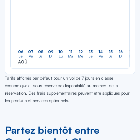
06
07
08
09
10
11
12
13
14
15
16
17
Je
Ve
Sa
Di
Lu
Ma
Me
Je
Ve
Sa
Di
Lu
AOÛ
Tarifs affichés par défaut pour un vol de 7 jours en classe
économique et sous réserve de disponibilité au moment de la
réservation. Des frais supplémentaires peuvent être appliqués pour
les produits et services optionnels.
Partez bientôt entre