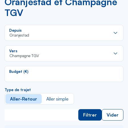
Oranjestad et Champagne
TGV
Re
Depuis
da
Oranjestad
la
lis
Re
Vers
da
Champagne TGV
la
lis
Budget (€)
Type de trajet
Aller-Retour
Aller simple
Filtrer
Vider