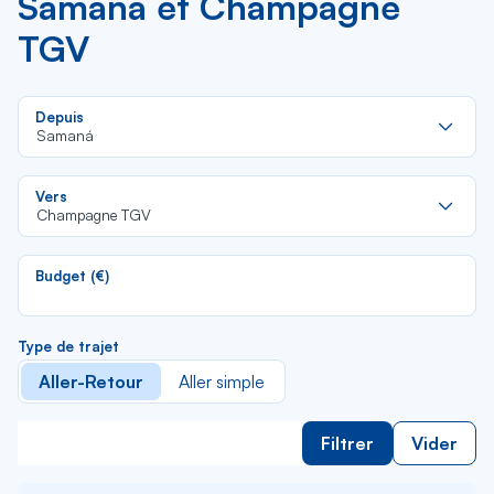
Samaná et Champagne
TGV
Re
Depuis
da
Samaná
la
lis
Re
Vers
da
Champagne TGV
la
lis
Budget (€)
Type de trajet
Aller-Retour
Aller simple
Filtrer
Vider