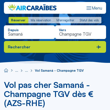
Menu
Réserver
Ma réservation
M'enregistrer
Statut des vols
Réserver
Ma réservation
M'enregistrer
Statut des vols
Depuis
Vers
Rechercher
Vol Samaná - Champagne TGV
Vol pas cher Samaná -
Champagne TGV dès €
(AZS-RHE)