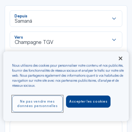
Rec
Depuis
dan
Samaná
la
liste
Rec
Vers
dan
Champagne TGV
la
liste
Type de trajet
Aller-Retour
Aller simple
Nous utilisons des cookies pour personnaliser notre contenu et nos publicités,
fournir des fonctionnalités de réseaux sociaux et analyser le trafic sur notre site
web. Nous partageons également des informations quant à vos habitudes de
navigation sur notre site avec nos partenaires publicitaires, d'analyse et de
Filtrer
Vider
réseaux sociaux.
AOÛ 2026
Ne pas vendre mes
Accepter les cookies
N/A*
Précédent
Suivant
données personnelles
Aller / Retour — Économique
Aller