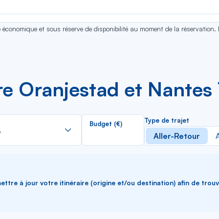
se économique et sous réserve de disponibilité au moment de la réservation.
tre Oranjestad et Nante
Rechercher
Type de trajet
Budget (€)
dans
V
Aller-Retour
A
la
liste
ttre à jour votre itinéraire (origine et/ou destination) afin de trou