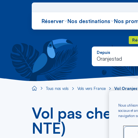
Réserver
Nos destinations
Nos prom
Rés
Ré
Depuis
Oranjestad
Tous nos vols
Vols vers France
Vol Oranje
Aircaraibes.com
Nous utilison
Vol pas cher O
sociaux et an
navigation su
NTE)