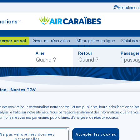
Recrutement
otions
erver un vol
Gérer ma réservation
M'enregistrer en ligne
Statut des
server un vol
Gérer ma réservation
M'enregistrer en ligne
Statut des 
Rechercher
Aller
Retour
Passager
dans
la
liste
stad - Nantes TGV
s des cookies pour personnaliser notre contenu et nos publicités, fournir des fonctionnalités
ranjestad - Nantes 
alyser le trafic sur notre site web. Nous partageons également des informations quant à vos
r notre site avec nos partenaires publicitaires, d'analyse et de réseaux sociaux.
Ne pas vendre mes données
Accepter les cookies
personnelles