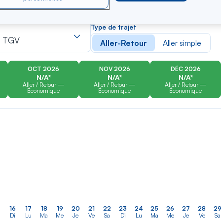
er
Rechercher
Type de trajet
dans
s TGV
Aller-Retour
Aller simple
la
liste
OCT 2026
NOV 2026
DÉC 2026
N/A*
N/A*
N/A*
Aller / Retour —
Aller / Retour —
Aller / Retour —
Économique
Économique
Économique
16
17
18
19
20
21
22
23
24
25
26
27
28
2
Di
Lu
Ma
Me
Je
Ve
Sa
Di
Lu
Ma
Me
Je
Ve
Sa