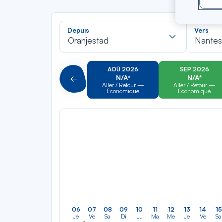
Recherch
Depuis
Vers
dans
Oranjestad
Nante
la
liste
AOÛ 2026
SEP 2026
N/A*
N/A*
Précédent
Aller / Retour —
Aller / Retour —
Économique
Économique
06
07
08
09
10
11
12
13
14
15
Je
Ve
Sa
Di
Lu
Ma
Me
Je
Ve
Sa