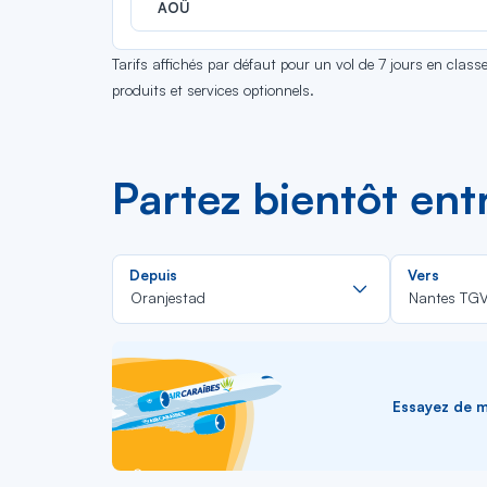
AOÛ
Tarifs affichés par défaut pour un vol de 7 jours en clas
produits et services optionnels.
Partez bientôt en
Rechercher
Depuis
Vers
dans
Oranjestad
Nantes TG
la
liste
Essayez de me