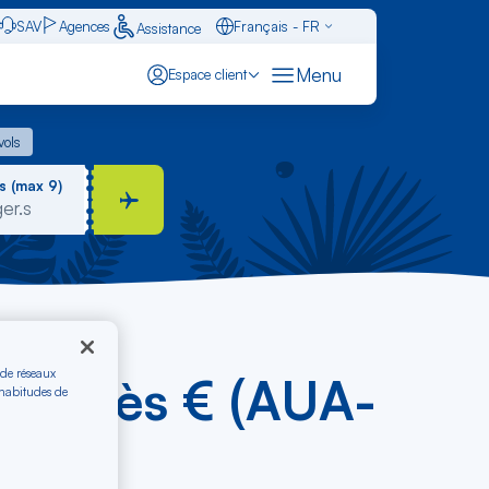
SAV
Agences
Français - FR
Assistance
Caraïbes - FR
Menu
Espace client
English - EN
 vols
vols
Español - ES
s (max 9)
 de réseaux
TGV dès € (AUA-
 habitudes de