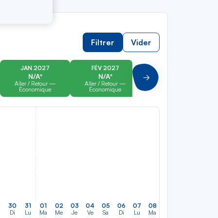
Filtrer
Vider
JAN 2027
FÉV 2027
MAR 2027
N/A*
N/A*
N/A*
Suivant
Aller / Retour —
Aller / Retour —
Aller / Retour —
Économique
Économique
Économique
9
30
31
01
02
03
04
05
06
07
08
09
10
11
12
Di
Lu
Ma
Me
Je
Ve
Sa
Di
Lu
Ma
Me
Je
Ve
Sa