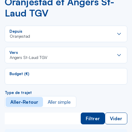
Oranjestad et Angers St-
Laud TGV
Re
Depuis
da
Oranjestad
la
lis
Re
Vers
da
Angers St-Laud TGV
la
lis
Budget (€)
Type de trajet
Aller-Retour
Aller simple
Filtrer
Vider