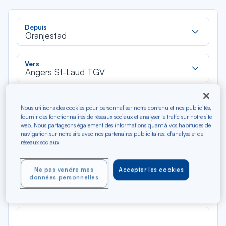
Rec
Depuis
dan
Oranjestad
la
liste
Rec
Vers
dan
Angers St-Laud TGV
la
liste
Type de trajet
Nous utilisons des cookies pour personnaliser notre contenu et nos publicités,
Aller-Retour
Aller simple
fournir des fonctionnalités de réseaux sociaux et analyser le trafic sur notre site
web. Nous partageons également des informations quant à vos habitudes de
navigation sur notre site avec nos partenaires publicitaires, d'analyse et de
Filtrer
Vider
réseaux sociaux.
AOÛ 2026
Ne pas vendre mes
Accepter les cookies
N/A*
données personnelles
Précédent
Suivant
Aller / Retour — Économique
Aller