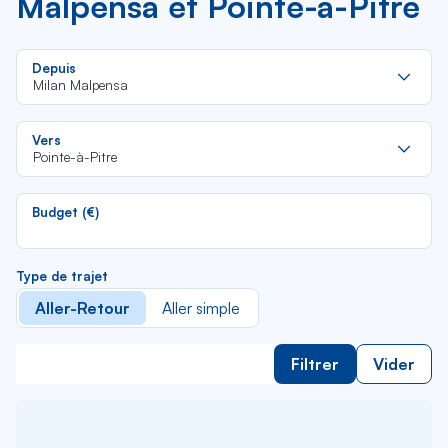
Malpensa et Pointe-à-Pitre
Re
Depuis
da
Milan Malpensa
la
lis
Re
Vers
da
Pointe-à-Pitre
la
lis
Budget (€)
Type de trajet
Aller-Retour
Aller simple
Filtrer
Vider