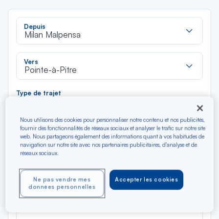
Rec
Depuis
dan
Milan Malpensa
la
liste
Rec
Vers
dan
Pointe-à-Pitre
la
liste
Type de trajet
Aller-Retour
Aller simple
Nous utilisons des cookies pour personnaliser notre contenu et nos publicités,
fournir des fonctionnalités de réseaux sociaux et analyser le trafic sur notre site
Filtrer
Vider
web. Nous partageons également des informations quant à vos habitudes de
navigation sur notre site avec nos partenaires publicitaires, d'analyse et de
réseaux sociaux.
AOÛ 2026
N/A*
Précédent
Suivant
Aller / Retour — Économique
Aller
Ne pas vendre mes
Accepter les cookies
données personnelles