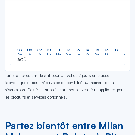
07
08
09
10
11
12
13
14
15
16
17
18
Ve
Sa
Di
Lu
Ma
Me
Je
Ve
Sa
Di
Lu
Ma
AOÛ
Tarifs affichés par défaut pour un vol de 7 jours en classe
économique et sous réserve de disponibilité au moment de la
réservation. Des frais supplémentaires peuvent être appliqués pour
les produits et services optionnels.
Partez bientôt entre Milan