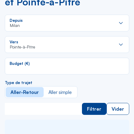
et Pointe-à-Pitre
Re
Depuis
da
Milan
la
lis
Re
Vers
da
Pointe-à-Pitre
la
lis
Budget (€)
Type de trajet
Aller-Retour
Aller simple
Filtrer
Vider