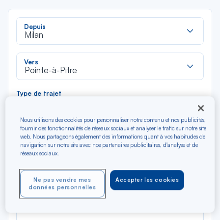
Rec
Depuis
dan
Milan
la
liste
Rec
Vers
dan
Pointe-à-Pitre
la
liste
Type de trajet
Aller-Retour
Aller simple
Nous utilisons des cookies pour personnaliser notre contenu et nos publicités,
fournir des fonctionnalités de réseaux sociaux et analyser le trafic sur notre site
Filtrer
Vider
web. Nous partageons également des informations quant à vos habitudes de
navigation sur notre site avec nos partenaires publicitaires, d'analyse et de
réseaux sociaux.
AOÛ 2026
N/A*
Précédent
Suivant
Aller / Retour — Économique
Aller
Ne pas vendre mes
Accepter les cookies
données personnelles