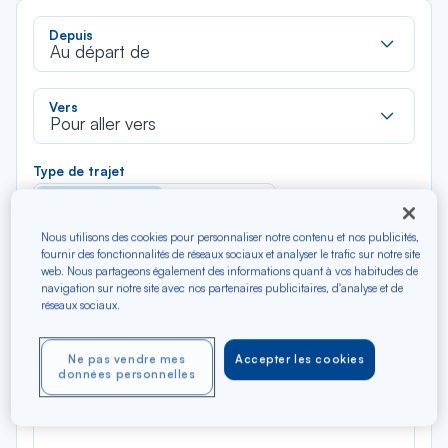
Rec
Depuis
dan
Au départ de
la
liste
Rec
Vers
dan
Pour aller vers
la
liste
Type de trajet
Aller-Retour
Aller simple
Nous utilisons des cookies pour personnaliser notre contenu et nos publicités,
fournir des fonctionnalités de réseaux sociaux et analyser le trafic sur notre site
Filtrer
Vider
web. Nous partageons également des informations quant à vos habitudes de
navigation sur notre site avec nos partenaires publicitaires, d'analyse et de
réseaux sociaux.
AOÛ 2026
N/A*
Précédent
Suivant
Aller / Retour — Économique
Aller
Ne pas vendre mes
Accepter les cookies
données personnelles