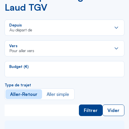
Laud TGV
Re
Depuis
da
Au départ de
la
lis
Re
Vers
da
Pour aller vers
la
lis
Budget (€)
Type de trajet
Aller-Retour
Aller simple
Filtrer
Vider