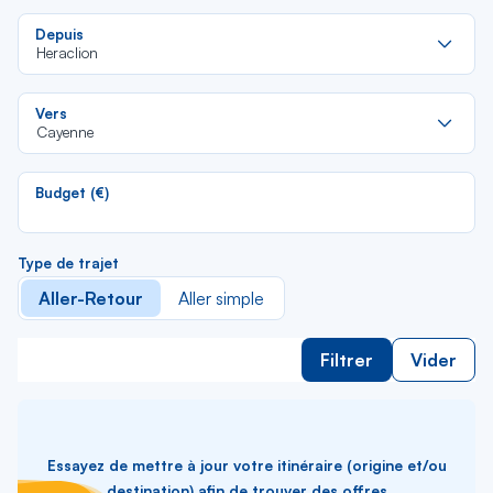
Re
Depuis
da
Heraclion
la
lis
Re
Vers
da
Cayenne
la
lis
Budget (€)
Type de trajet
Aller-Retour
Aller simple
Filtrer
Vider
Essayez de mettre à jour votre itinéraire (origine et/ou
destination) afin de trouver des offres