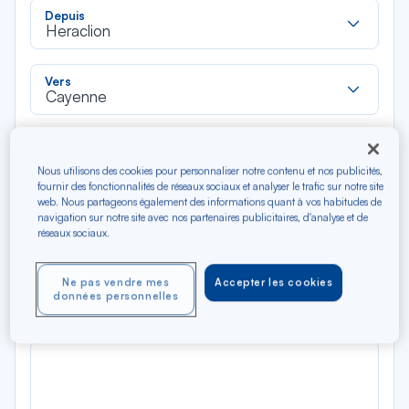
Rec
Depuis
dan
Heraclion
la
liste
Rec
Vers
dan
Cayenne
la
liste
Type de trajet
Aller-Retour
Aller simple
Nous utilisons des cookies pour personnaliser notre contenu et nos publicités,
fournir des fonctionnalités de réseaux sociaux et analyser le trafic sur notre site
web. Nous partageons également des informations quant à vos habitudes de
Filtrer
Vider
navigation sur notre site avec nos partenaires publicitaires, d'analyse et de
réseaux sociaux.
AOÛ 2026
N/A*
Ne pas vendre mes
Accepter les cookies
Précédent
Suivant
données personnelles
Aller / Retour — Économique
Aller