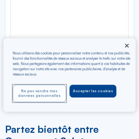
09
10
11
12
13
14
15
16
17
18
19
20
Nous utilisons des cookies pour personnaliser notre contenu et nos publicités,
Di
Lu
Ma
Me
Je
Ve
Sa
Di
Lu
Ma
Me
Je
fournir des fonctionnalités de réseaux sociaux et analyser le trafic sur notre site
AOÛ
web. Nous partageons également des informations quant à vos habitudes de
navigation sur notre site avec nos partenaires publicitaires, d'analyse et de
réseaux sociaux.
Tarifs affichés par défaut pour un vol de 7 jours en classe
économique et sous réserve de disponibilité au moment de la
Ne pas vendre mes
Accepter les cookies
réservation. Des frais supplémentaires peuvent être appliqués pour
données personnelles
les produits et services optionnels.
Partez bientôt entre