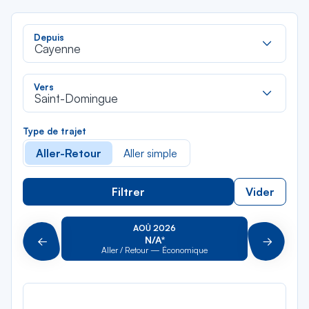
Rec
Depuis
dan
Cayenne
la
liste
Rec
Vers
dan
Saint-Domingue
la
liste
Type de trajet
Aller-Retour
Aller simple
Filtrer
Vider
AOÛ 2026
N/A*
Précédent
Suivant
Aller / Retour — Économique
Aller