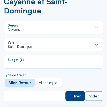
Cayenne et Saint-
Domingue
Re
Depuis
da
Cayenne
la
lis
Re
Vers
da
Saint-Domingue
la
lis
Budget (€)
Type de trajet
Aller-Retour
Aller simple
Filtrer
Vider