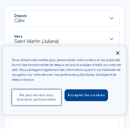
Rec
Depuis
dan
Calvi
la
liste
Rec
Vers
dan
Saint-Martin (Juliana)
la
liste
Type de trajet
Nous utilisons des cookies pour personnaliser notre contenu et nos publicités,
Aller-Retour
Aller simple
fournir des fonctionnalités de réseaux sociaux et analyser le trafic sur notre site
web. Nous partageons également des informations quant à vos habitudes de
navigation sur notre site avec nos partenaires publicitaires, d'analyse et de
Filtrer
Vider
réseaux sociaux.
Ne pas vendre mes
Accepter les cookies
AOÛ 2026
données personnelles
N/A*
Précédent
Suivant
Aller / Retour — Économique
Aller