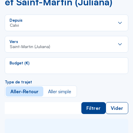
et Saint-Martin (Juliana)
Re
Depuis
da
Calvi
la
lis
Re
Vers
da
Saint-Martin (Juliana)
la
lis
Budget (€)
Type de trajet
Aller-Retour
Aller simple
Filtrer
Vider