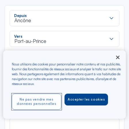
Rec
Depuis
dan
Ancône
la
liste
Rec
Vers
dan
Port-au-Prince
la
liste
Type de trajet
Aller-Retour
Aller simple
Nous utilisons des cookies pour personnaliser notre contenu et nos publicités,
fournir des fonctionnalités de réseaux sociaux et analyser le trafic sur notre site
web. Nous partageons également des informations quant à vos habitudes de
navigation sur notre site avec nos partenaires publicitaires, d'analyse et de
Filtrer
Vider
réseaux sociaux.
AOÛ 2026
Ne pas vendre mes
Accepter les cookies
N/A*
Précédent
Suivant
données personnelles
Aller / Retour — Économique
Aller