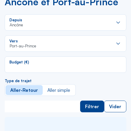
Ancône et Port-au-Prince
Re
Depuis
da
Ancône
la
lis
Re
Vers
da
Port-au-Prince
la
lis
Budget (€)
Type de trajet
Aller-Retour
Aller simple
Filtrer
Vider