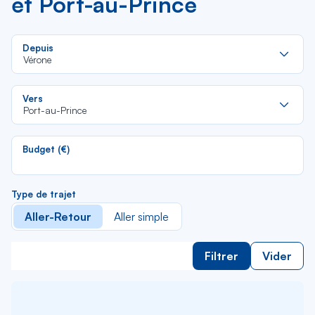
et Port-au-Prince
Re
Depuis
da
Vérone
la
lis
Re
Vers
da
Port-au-Prince
la
lis
Budget (€)
Type de trajet
Aller-Retour
Aller simple
Filtrer
Vider