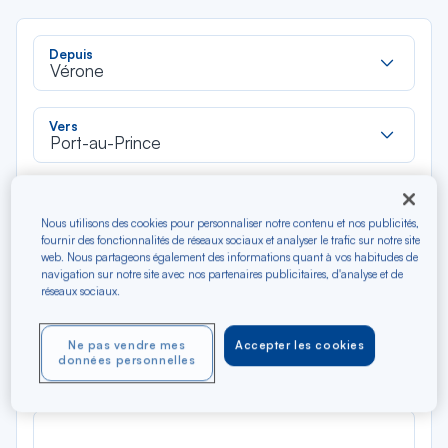
Rec
Depuis
dan
Vérone
la
liste
Rec
Vers
dan
Port-au-Prince
la
liste
Type de trajet
Aller-Retour
Aller simple
Nous utilisons des cookies pour personnaliser notre contenu et nos publicités,
fournir des fonctionnalités de réseaux sociaux et analyser le trafic sur notre site
web. Nous partageons également des informations quant à vos habitudes de
navigation sur notre site avec nos partenaires publicitaires, d'analyse et de
Filtrer
Vider
réseaux sociaux.
AOÛ 2026
Ne pas vendre mes
Accepter les cookies
N/A*
Précédent
Suivant
données personnelles
Aller / Retour — Économique
Aller