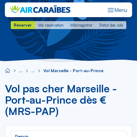
Menu
Réserver
Ma réservation
M'enregistrer
Statut des vols
Réserver
Ma réservation
M'enregistrer
Statut des vols
Vol Marseille - Port-au-Prince
Vol pas cher Marseille -
Port-au-Prince dès €
(MRS-PAP)
Rec
Depuis