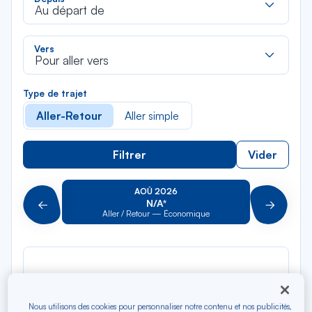
dan
Au départ de
la
liste
Rec
Vers
dan
Pour aller vers
la
liste
Type de trajet
Aller-Retour
Aller simple
Filtrer
Vider
AOÛ 2026
N/A*
Précédent
Suivant
Aller / Retour — Économique
Aller
Nous utilisons des cookies pour personnaliser notre contenu et nos publicités,