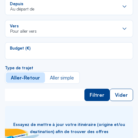
Re
Depuis
da
Au départ de
la
lis
Re
Vers
da
Pour aller vers
la
lis
Budget (€)
Type de trajet
Aller-Retour
Aller simple
Filtrer
Vider
Essayez de mettre à jour votre itinéraire (origine et/ou
destination) afin de trouver des offres