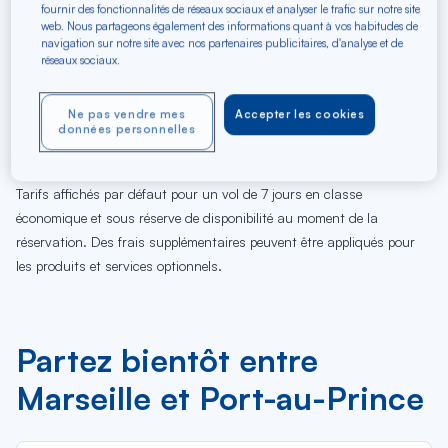
fournir des fonctionnalités de réseaux sociaux et analyser le trafic sur notre site
web. Nous partageons également des informations quant à vos habitudes de
navigation sur notre site avec nos partenaires publicitaires, d'analyse et de
réseaux sociaux.
08
09
10
11
12
13
14
15
16
17
18
19
Ne pas vendre mes
Accepter les cookies
Sa
Di
Lu
Ma
Me
Je
Ve
Sa
Di
Lu
Ma
Me
données personnelles
AOÛ
Tarifs affichés par défaut pour un vol de 7 jours en classe
économique et sous réserve de disponibilité au moment de la
réservation. Des frais supplémentaires peuvent être appliqués pour
les produits et services optionnels.
Partez bientôt entre
Marseille et Port-au-Prince