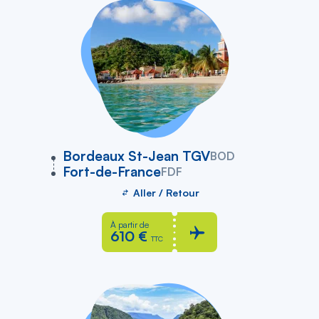
vers
Bordeaux St-Jean TGV
BOD
Fort-de-France
FDF
Aller / Retour
À partir de
610 €
TTC