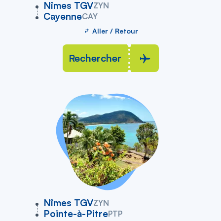
vers
Nîmes TGV
ZYN
Cayenne
CAY
Aller / Retour
Rechercher
vers
Nîmes TGV
ZYN
Pointe-à-Pitre
PTP