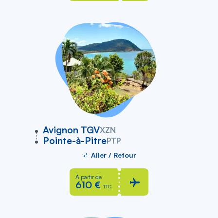
vers
Avignon TGV
XZN
Pointe-à-Pitre
PTP
Aller / Retour
À partir de
610 €
TTC