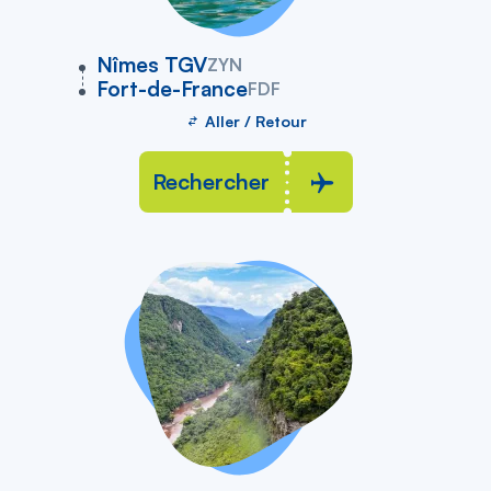
vers
Nîmes TGV
ZYN
Fort-de-France
FDF
Aller / Retour
Rechercher