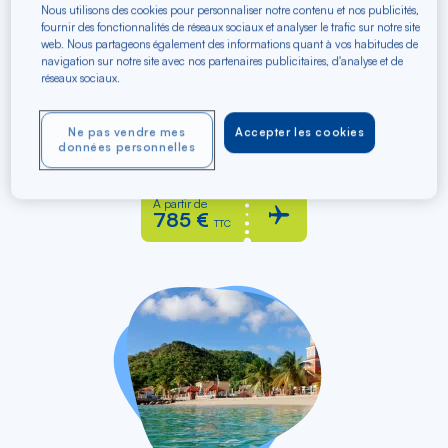
Nous utilisons des cookies pour personnaliser notre contenu et nos publicités,
fournir des fonctionnalités de réseaux sociaux et analyser le trafic sur notre site
web. Nous partageons également des informations quant à vos habitudes de
navigation sur notre site avec nos partenaires publicitaires, d'analyse et de
réseaux sociaux.
vers
Lyon Part-Dieu TGV
LYS
Saint-Martin (Grand Case)
SFG
Ne pas vendre mes
Accepter les cookies
données personnelles
Aller / Retour
À partir de
785 €
TTC