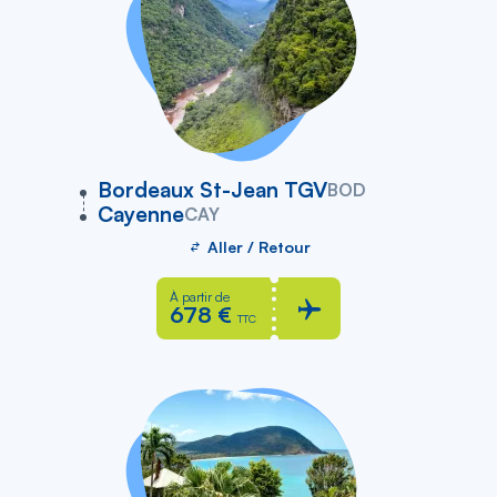
vers
Bordeaux St-Jean TGV
BOD
Cayenne
CAY
Aller / Retour
À partir de
678 €
TTC