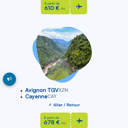
À partir de
610 €
TTC
vers
Avignon TGV
XZN
Cayenne
CAY
Aller / Retour
À partir de
678 €
TTC