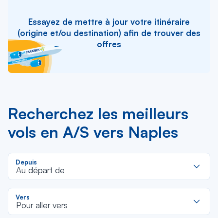
Essayez de mettre à jour votre itinéraire
(origine et/ou destination) afin de trouver des
offres
Recherchez les meilleurs
vols en A/S vers Naples
R
Depuis
d
Au départ de
la
li
R
Vers
d
Pour aller vers
la