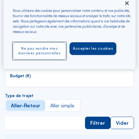
Recherchez les meilleurs
vols en A/R vers Naples
Nous utilisons des cookies pour personnaliser notre contenu et nos publicités,
fournir des fonctionnalités de réseaux sociaux et analyser le trafic sur notre site
web. Nous partageons également des informations quant à vos habitudes de
navigation sur notre site avec nos partenaires publicitaires, d'analyse et de
R
Depuis
réseaux sociaux.
d
Au départ de
la
Ne pas vendre mes
Accepter les cookies
li
R
données personnelles
Vers
d
Pour aller vers
la
li
Budget (€)
Type de trajet
Aller-Retour
Aller simple
Filtrer
Vider