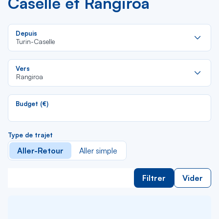
Caselle et Rangiroa
Re
Depuis
da
Turin-Caselle
la
lis
Re
Vers
da
Rangiroa
la
lis
Budget (€)
Type de trajet
Aller-Retour
Aller simple
Filtrer
Vider