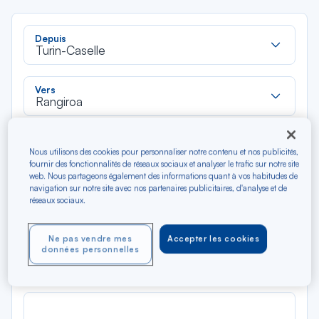
Rec
Depuis
dan
Turin-Caselle
la
liste
Rec
Vers
dan
Rangiroa
la
liste
Type de trajet
Nous utilisons des cookies pour personnaliser notre contenu et nos publicités,
Aller-Retour
Aller simple
fournir des fonctionnalités de réseaux sociaux et analyser le trafic sur notre site
web. Nous partageons également des informations quant à vos habitudes de
navigation sur notre site avec nos partenaires publicitaires, d'analyse et de
Filtrer
Vider
réseaux sociaux.
AOÛ 2026
Ne pas vendre mes
Accepter les cookies
N/A*
données personnelles
Précédent
Suivant
Aller / Retour — Économique
Aller