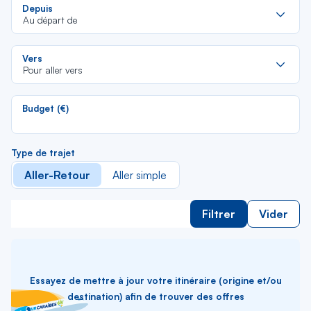
Re
Depuis
da
Au départ de
la
lis
Re
Vers
da
Pour aller vers
la
lis
Budget (€)
Type de trajet
Aller-Retour
Aller simple
Filtrer
Vider
Essayez de mettre à jour votre itinéraire (origine et/ou
destination) afin de trouver des offres