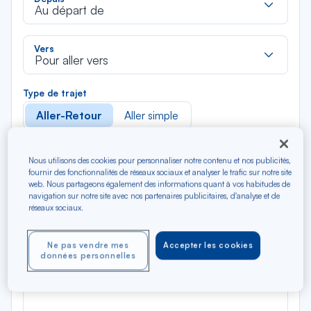
dan
Au départ de
la
liste
Rec
Vers
dan
Pour aller vers
la
liste
Type de trajet
Aller-Retour
Aller simple
Filtrer
Vider
Nous utilisons des cookies pour personnaliser notre contenu et nos publicités,
fournir des fonctionnalités de réseaux sociaux et analyser le trafic sur notre site
web. Nous partageons également des informations quant à vos habitudes de
AOÛ 2026
navigation sur notre site avec nos partenaires publicitaires, d'analyse et de
N/A*
réseaux sociaux.
Précédent
Suivant
Aller / Retour — Économique
Aller
Ne pas vendre mes
Accepter les cookies
données personnelles