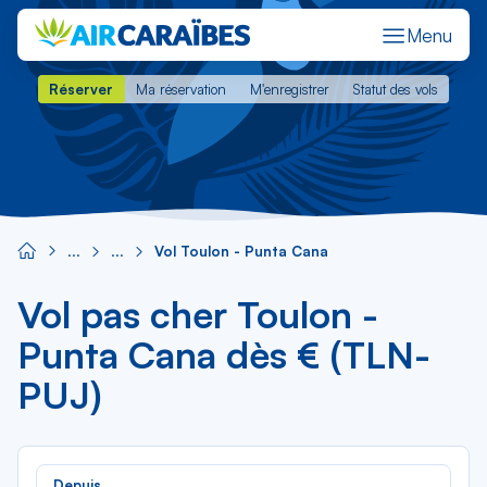
Menu
Réserver
Ma réservation
M'enregistrer
Statut des vols
Réserver
Ma réservation
M'enregistrer
Statut des vols
Vol Toulon - Punta Cana
Vol pas cher Toulon -
Punta Cana dès € (TLN-
PUJ)
Rec
Depuis