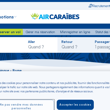
Recrutement
otions
erver un vol
Gérer ma réservation
M'enregistrer en ligne
Statut des
server un vol
Gérer ma réservation
M'enregistrer en ligne
Statut des 
Rechercher
Aller
Retour
Passager
dans
la
liste
mingue - Rome
s des cookies pour personnaliser notre contenu et nos publicités, fournir des fonctionnalités
aint-Domingue - Ro
alyser le trafic sur notre site web. Nous partageons également des informations quant à vos
r notre site avec nos partenaires publicitaires, d'analyse et de réseaux sociaux.
Ne pas vendre mes données
Accepter les cookies
personnelles