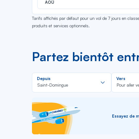
AOÛ
Tarifs affichés par défaut pour un vol de 7 jours en clas
produits et services optionnels.
Partez bientôt en
Rechercher
Depuis
Vers
dans
Saint-Domingue
Pour aller v
la
liste
Essayez de me