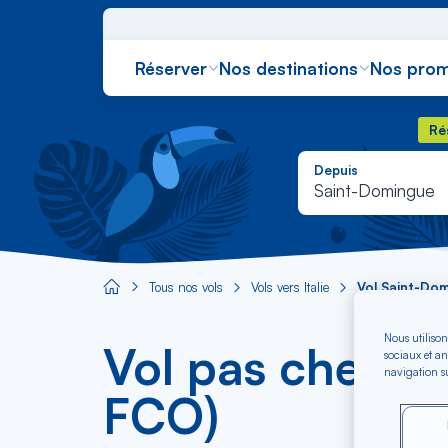
Réserver
Nos destinations
Nos prom
Rés
Ré
Depuis
Saint-Domingue
Tous nos vols
Vols vers Italie
Vol Saint-Do
Aircaraibes.com
Nous utilison
Vol pas cher S
sociaux et an
navigation su
FCO)