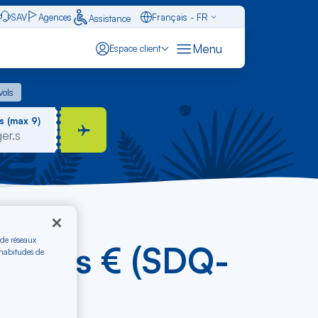
SAV
Agences
Français - FR
Assistance
Caraïbes - FR
Menu
Espace client
English - EN
 vols
vols
Español - ES
s (max 9)
 de réseaux
me dès € (SDQ-
 habitudes de