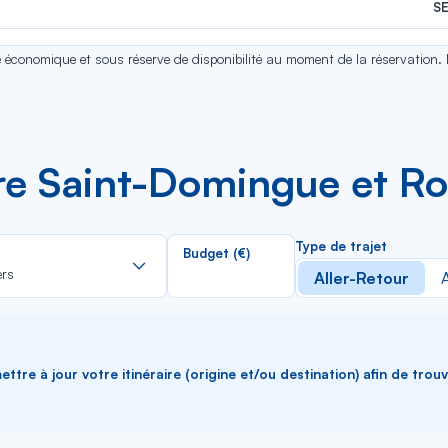
S
se économique et sous réserve de disponibilité au moment de la réservation.
tre Saint-Domingue et R
Rechercher
Type de trajet
Budget (€)
dans
ers
Aller-Retour
A
la
liste
ttre à jour votre itinéraire (origine et/ou destination) afin de trou