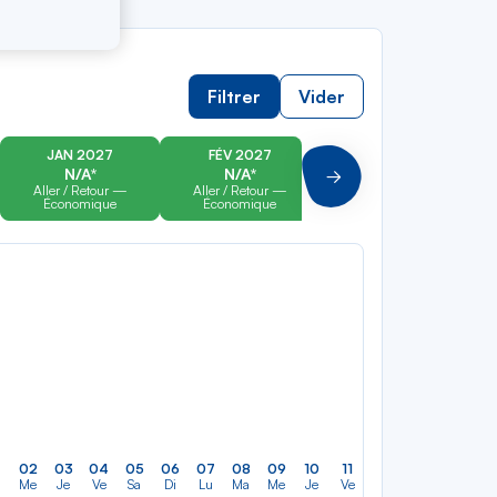
Filtrer
Vider
JAN 2027
FÉV 2027
MAR 2027
N/A*
N/A*
N/A*
Suivant
Aller / Retour —
Aller / Retour —
Aller / Retour —
Économique
Économique
Économique
02
03
04
05
06
07
08
09
10
11
12
13
14
15
a
Me
Je
Ve
Sa
Di
Lu
Ma
Me
Je
Ve
Sa
Di
Lu
M