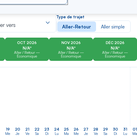
er
Rechercher
Type de trajet
dans
ler vers
Aller-Retour
Aller simple
la
liste
OCT 2026
NOV 2026
DÉC 2026
N/A*
N/A*
N/A*
Aller / Retour —
Aller / Retour —
Aller / Retour —
Économique
Économique
Économique
19
20
21
22
23
24
25
26
27
28
29
30
31
01
a
Me
Je
Ve
Sa
Di
Lu
Ma
Me
Je
Ve
Sa
Di
Lu
M