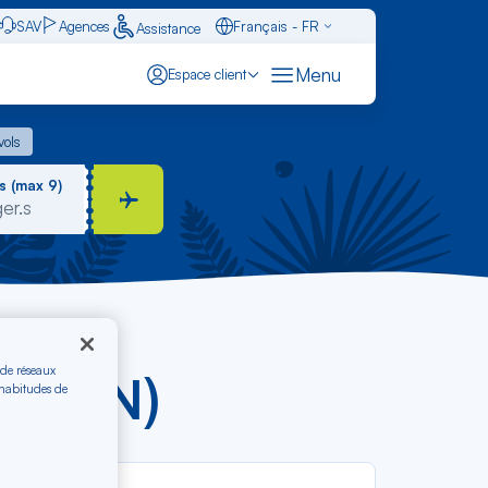
SAV
Agences
Français - FR
Assistance
Caraïbes - FR
Menu
Espace client
English - EN
 vols
vols
Español - ES
s (max 9)
 de réseaux
AB-LIN)
 habitudes de