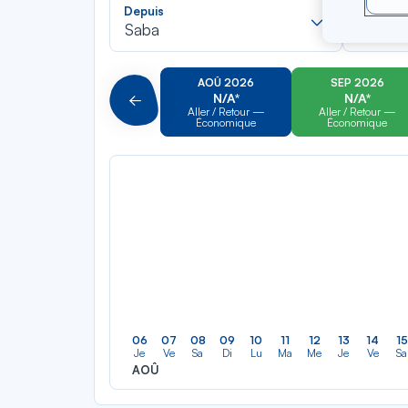
Recherch
Depuis
Vers
dans
Saba
Milan
la
liste
AOÛ 2026
SEP 2026
N/A*
N/A*
Précédent
Aller / Retour —
Aller / Retour —
Économique
Économique
06
07
08
09
10
11
12
13
14
15
Je
Ve
Sa
Di
Lu
Ma
Me
Je
Ve
Sa
AOÛ