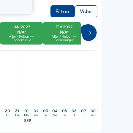
Filtrer
Vider
JAN 2027
FÉV 2027
MAR 2027
N/A*
N/A*
N/A*
Suivant
Aller / Retour —
Aller / Retour —
Aller / Retour —
Économique
Économique
Économique
9
30
31
01
02
03
04
05
06
07
08
09
10
11
12
Di
Lu
Ma
Me
Je
Ve
Sa
Di
Lu
Ma
Me
Je
Ve
Sa
SEP