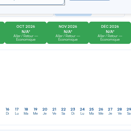
er
Rechercher
Type de trajet
dans
Aller-Retour
Aller simple
la
liste
OCT 2026
NOV 2026
DÉC 2026
N/A*
N/A*
N/A*
Aller / Retour —
Aller / Retour —
Aller / Retour —
Économique
Économique
Économique
16
17
18
19
20
21
22
23
24
25
26
27
28
2
Di
Lu
Ma
Me
Je
Ve
Sa
Di
Lu
Ma
Me
Je
Ve
Sa