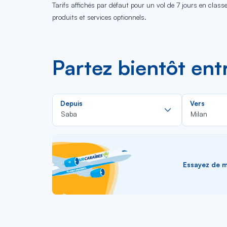
Tarifs affichés par défaut pour un vol de 7 jours en clas
produits et services optionnels.
Partez bientôt ent
Rechercher
Depuis
Vers
dans
Saba
Milan
la
liste
Essayez de me