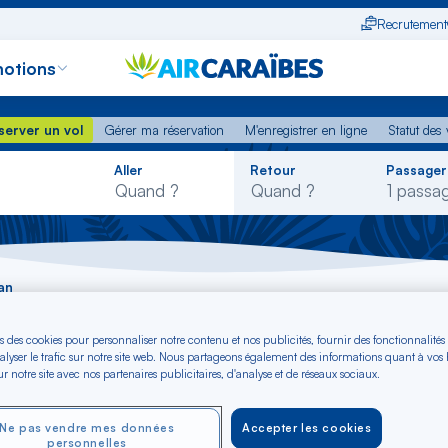
Recrutement
otions
erver un vol
Gérer ma réservation
M'enregistrer en ligne
Statut des
server un vol
Gérer ma réservation
M'enregistrer en ligne
Statut des 
Rechercher
Aller
Retour
Passager
dans
la
liste
an
s des cookies pour personnaliser notre contenu et nos publicités, fournir des fonctionnalités
ba - Milan dès € (S
alyser le trafic sur notre site web. Nous partageons également des informations quant à vos
r notre site avec nos partenaires publicitaires, d'analyse et de réseaux sociaux.
Ne pas vendre mes données
Accepter les cookies
personnelles