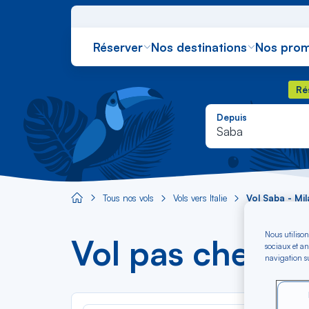
Réserver
Nos destinations
Nos prom
Rés
Ré
Depuis
Saba
Tous nos vols
Vols vers Italie
Vol Saba - Mil
Aircaraibes.com
Nous utilison
Vol pas cher Sa
sociaux et an
navigation su