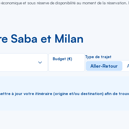
se économique et sous réserve de disponibilité au moment de la réservation.
re Saba et Milan
Rechercher
Type de trajet
Budget (€)
dans
Aller-Retour
A
la
liste
ttre à jour votre itinéraire (origine et/ou destination) afin de trou