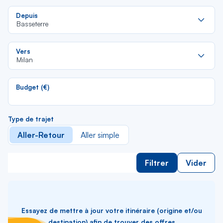
Re
Depuis
da
Basseterre
la
lis
Re
Vers
da
Milan
la
lis
Budget (€)
Type de trajet
Aller-Retour
Aller simple
Filtrer
Vider
Essayez de mettre à jour votre itinéraire (origine et/ou
destination) afin de trouver des offres