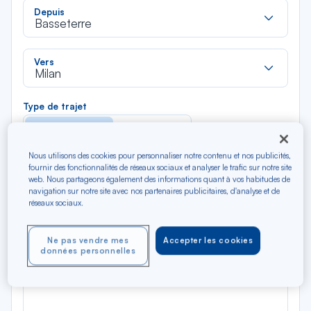
Rec
Depuis
dan
Basseterre
la
liste
Rec
Vers
dan
Milan
la
liste
Type de trajet
Aller-Retour
Aller simple
Nous utilisons des cookies pour personnaliser notre contenu et nos publicités,
Filtrer
Vider
fournir des fonctionnalités de réseaux sociaux et analyser le trafic sur notre site
web. Nous partageons également des informations quant à vos habitudes de
navigation sur notre site avec nos partenaires publicitaires, d'analyse et de
réseaux sociaux.
AOÛ 2026
N/A*
Précédent
Suivant
Aller / Retour — Économique
Aller
Ne pas vendre mes
Accepter les cookies
données personnelles