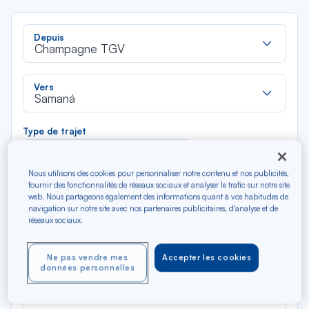
Rec
Depuis
dan
Champagne TGV
la
liste
Rec
Vers
dan
Samaná
la
liste
Type de trajet
Aller-Retour
Aller simple
Nous utilisons des cookies pour personnaliser notre contenu et nos publicités,
fournir des fonctionnalités de réseaux sociaux et analyser le trafic sur notre site
Filtrer
Vider
web. Nous partageons également des informations quant à vos habitudes de
navigation sur notre site avec nos partenaires publicitaires, d'analyse et de
réseaux sociaux.
AOÛ 2026
N/A*
Précédent
Suivant
Aller / Retour — Économique
Aller
Ne pas vendre mes
Accepter les cookies
données personnelles