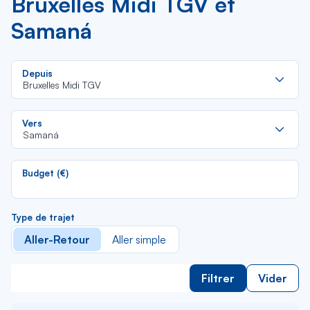
Bruxelles Midi TGV et
Samaná
Re
Depuis
da
Bruxelles Midi TGV
la
lis
Re
Vers
da
Samaná
la
lis
Budget (€)
Type de trajet
Aller-Retour
Aller simple
Filtrer
Vider