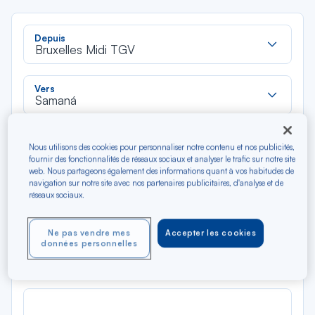
Rec
Depuis
dan
Bruxelles Midi TGV
la
liste
Rec
Vers
dan
Samaná
la
liste
Type de trajet
Nous utilisons des cookies pour personnaliser notre contenu et nos publicités,
Aller-Retour
Aller simple
fournir des fonctionnalités de réseaux sociaux et analyser le trafic sur notre site
web. Nous partageons également des informations quant à vos habitudes de
navigation sur notre site avec nos partenaires publicitaires, d'analyse et de
Filtrer
Vider
réseaux sociaux.
AOÛ 2026
Ne pas vendre mes
Accepter les cookies
données personnelles
N/A*
Précédent
Suivant
Aller / Retour — Économique
Aller