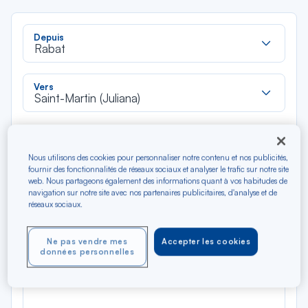
Rec
Depuis
dan
Rabat
la
liste
Rec
Vers
dan
Saint-Martin (Juliana)
la
liste
Type de trajet
Aller-Retour
Aller simple
Nous utilisons des cookies pour personnaliser notre contenu et nos publicités,
fournir des fonctionnalités de réseaux sociaux et analyser le trafic sur notre site
web. Nous partageons également des informations quant à vos habitudes de
Filtrer
Vider
navigation sur notre site avec nos partenaires publicitaires, d'analyse et de
réseaux sociaux.
AOÛ 2026
N/A*
Ne pas vendre mes
Accepter les cookies
Précédent
Suivant
Aller / Retour — Économique
Aller
données personnelles