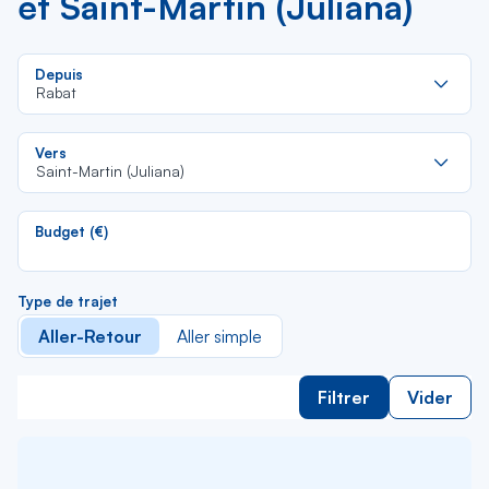
et Saint-Martin (Juliana)
Re
Depuis
da
Rabat
la
lis
Re
Vers
da
Saint-Martin (Juliana)
la
lis
Budget (€)
Type de trajet
Aller-Retour
Aller simple
Filtrer
Vider