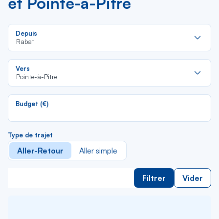
et Pointe-à-Pitre
Re
Depuis
da
Rabat
la
lis
Re
Vers
da
Pointe-à-Pitre
la
lis
Budget (€)
Type de trajet
Aller-Retour
Aller simple
Filtrer
Vider