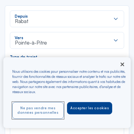
Rec
Depuis
dan
Rabat
la
liste
Rec
Vers
dan
Pointe-à-Pitre
la
liste
Type de trajet
Aller-Retour
Aller simple
Nous utilisons des cookies pour personnaliser notre contenu et nos publicités,
fournir des fonctionnalités de réseaux sociaux et analyser le trafic sur notre site
web. Nous partageons également des informations quant à vos habitudes de
Filtrer
Vider
navigation sur notre site avec nos partenaires publicitaires, d'analyse et de
réseaux sociaux.
AOÛ 2026
N/A*
Précédent
Suivant
Ne pas vendre mes
Accepter les cookies
Aller / Retour — Économique
Aller
données personnelles