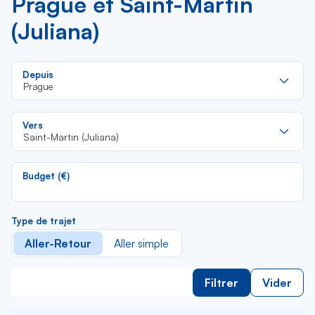
Prague et Saint-Martin
(Juliana)
Re
Depuis
da
Prague
la
lis
Re
Vers
da
Saint-Martin (Juliana)
la
lis
Budget (€)
Type de trajet
Aller-Retour
Aller simple
Filtrer
Vider