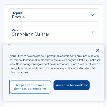
Rec
Depuis
dan
Prague
la
liste
Rec
Vers
dan
Saint-Martin (Juliana)
la
liste
Type de trajet
Aller-Retour
Aller simple
Nous utilisons des cookies pour personnaliser notre contenu et nos publicités,
fournir des fonctionnalités de réseaux sociaux et analyser le trafic sur notre site
web. Nous partageons également des informations quant à vos habitudes de
Filtrer
Vider
navigation sur notre site avec nos partenaires publicitaires, d'analyse et de
réseaux sociaux.
AOÛ 2026
N/A*
Précédent
Suivant
Ne pas vendre mes
Accepter les cookies
Aller / Retour — Économique
Aller
données personnelles