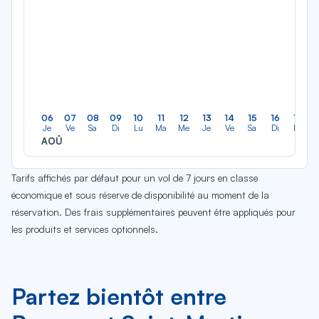
06
07
08
09
10
11
12
13
14
15
16
17
Je
Ve
Sa
Di
Lu
Ma
Me
Je
Ve
Sa
Di
Lu
AOÛ
Tarifs affichés par défaut pour un vol de 7 jours en classe
économique et sous réserve de disponibilité au moment de la
réservation. Des frais supplémentaires peuvent être appliqués pour
les produits et services optionnels.
Partez bientôt entre