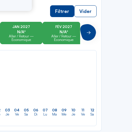
Filtrer
Vider
JAN 2027
FÉV 2027
MAR 2027
N/A*
N/A*
N/A*
Suivant
Aller / Retour —
Aller / Retour —
Aller / Retour —
Économique
Économique
Économique
2
03
04
05
06
07
08
09
10
11
12
13
14
15
16
e
Je
Ve
Sa
Di
Lu
Ma
Me
Je
Ve
Sa
Di
Lu
Ma
M