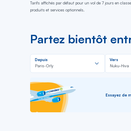
Tarifs affichés par défaut pour un vol de 7 jours en clas
produits et services optionnels.
Partez bientôt ent
Rechercher
Depuis
Vers
dans
Paris-Orly
Nuku-Hiva
la
liste
Essayez de me