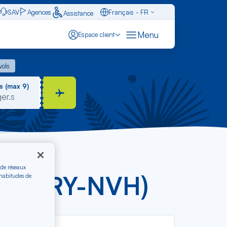
SAV
Agences
Français - FR
Assistance
Caraïbes - FR
Menu
Espace client
English - EN
 vols
vols
Español - ES
s (max 9)
 de réseaux
s € (ORY-NVH)
 habitudes de