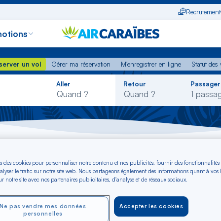
Recrutement
otions
erver un vol
Gérer ma réservation
M'enregistrer en ligne
Statut des
server un vol
Gérer ma réservation
M'enregistrer en ligne
Statut des 
Rechercher
Aller
Retour
Passager
dans
la
liste
ol Paris - Nuku-Hiva
s des cookies pour personnaliser notre contenu et nos publicités, fournir des fonctionnalités
aris - Nuku-Hiva dè
alyser le trafic sur notre site web. Nous partageons également des informations quant à vos
r notre site avec nos partenaires publicitaires, d'analyse et de réseaux sociaux.
Ne pas vendre mes données
Accepter les cookies
personnelles