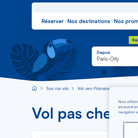
Réserver
Nos destinations
Nos prom
Rés
Ré
Depuis
Paris-Orly
Tous nos vols
Vols vers Polynésie française
V
Aircaraibes.com
Nous utilison
Vol pas cher P
sociaux et an
navigation su