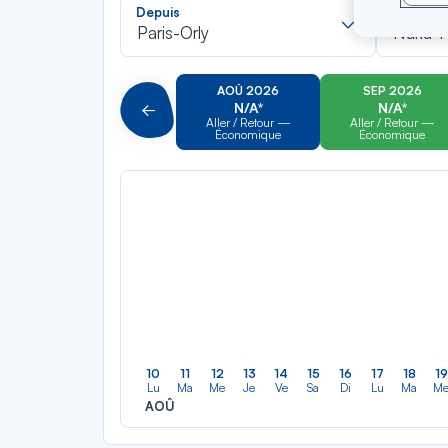
Recherch
Depuis
Vers
dans
Paris-Orly
Nuku-H
la
liste
AOÛ 2026
SEP 2026
N/A*
N/A*
Précédent
Aller / Retour —
Aller / Retour —
Économique
Économique
10
11
12
13
14
15
16
17
18
19
Lu
Ma
Me
Je
Ve
Sa
Di
Lu
Ma
M
AOÛ