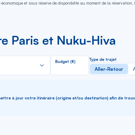
se économique et sous réserve de disponibilité au moment de la réservation.
re Paris et Nuku-Hiva
Rechercher
Type de trajet
Budget (€)
dans
Aller-Retour
A
la
liste
ttre à jour votre itinéraire (origine et/ou destination) afin de trou