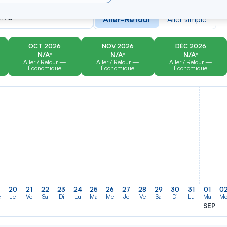
er
Rechercher
Type de trajet
dans
iva
Aller-Retour
Aller simple
la
liste
OCT 2026
NOV 2026
DÉC 2026
N/A*
N/A*
N/A*
Aller / Retour —
Aller / Retour —
Aller / Retour —
Économique
Économique
Économique
20
21
22
23
24
25
26
27
28
29
30
31
01
0
e
Je
Ve
Sa
Di
Lu
Ma
Me
Je
Ve
Sa
Di
Lu
Ma
M
SEP