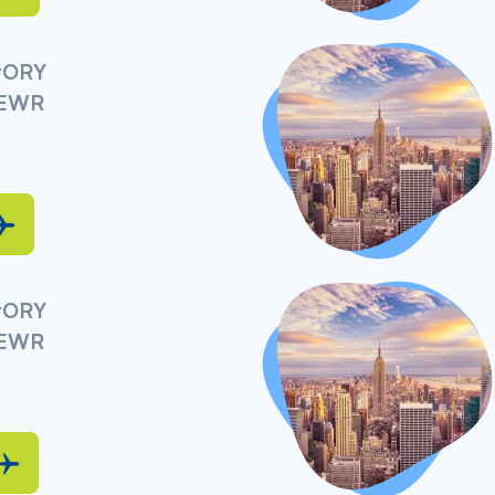
y
ORY
EWR
y
ORY
EWR