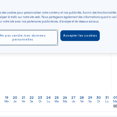
er
Rechercher
Type de trajet
dans
ler vers
Aller-Retour
Aller simple
la
s des cookies pour personnaliser notre contenu et nos publicités, fournir des fonctionnalités
alyser le trafic sur notre site web. Nous partageons également des informations quant à vos
liste
r notre site avec nos partenaires publicitaires, d'analyse et de réseaux sociaux.
OCT 2026
NOV 2026
DÉC 2026
Dès 460 €*
Dès 460 €*
Dès 460 €*
Aller / Retour —
Aller / Retour —
Aller / Retour —
Économique
Économique
Économique
Ne pas vendre mes données
Accepter les cookies
personnelles
19
20
21
22
23
24
25
26
27
28
29
30
31
01
a
Me
Je
Ve
Sa
Di
Lu
Ma
Me
Je
Ve
Sa
Di
Lu
M
S