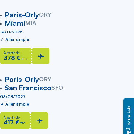
vers
Paris-Orly
ORY
Miami
MIA
14/11/2026
Aller simple
À partir de
378 €
TTC
vers
Paris-Orly
ORY
San Francisco
SFO
03/03/2027
Aller simple
Votre Avis
À partir de
417 €
TTC