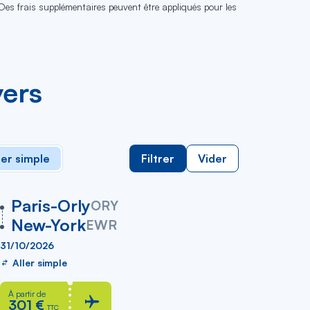
 Des frais supplémentaires peuvent être appliqués pour les
vers
ler simple
Filtrer
Vider
vers
Paris-Orly
ORY
New-York
EWR
31/10/2026
Aller simple
À partir de
301 €
TTC