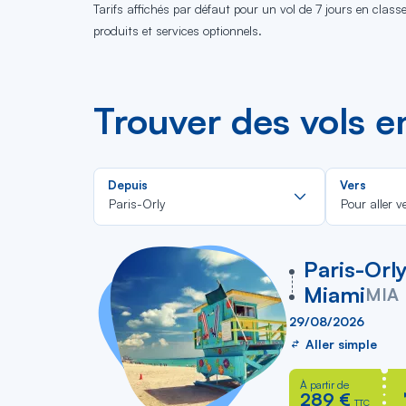
Tarifs affichés par défaut pour un vol de 7 jours en clas
produits et services optionnels.
Trouver des vols e
Rechercher
Depuis
Vers
dans
Paris-Orly
Pour aller v
la
liste
vers
Paris-Orl
Miami
MIA
29/08/2026
Aller simple
À partir de
289 €
TTC