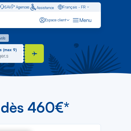
SAV
Agences
Français - FR
Assistance
Caraïbes - FR
Menu
Espace client
English - EN
 vols
vols
Español - ES
s (max 9)
s dès 460€*