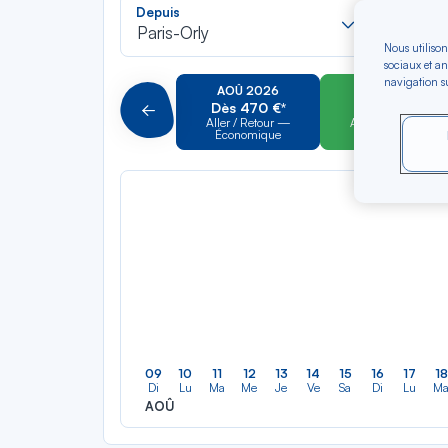
Recherch
Depuis
Vers
dans
Paris-Orly
Pour al
la
Nous utilison
sociaux et an
liste
navigation su
AOÛ 2026
SEP 2026
Dès 470 €*
Dès 460 €*
Précédent
Aller / Retour —
Aller / Retour —
Économique
Économique
09
10
11
12
13
14
15
16
17
18
Di
Lu
Ma
Me
Je
Ve
Sa
Di
Lu
M
AOÛ