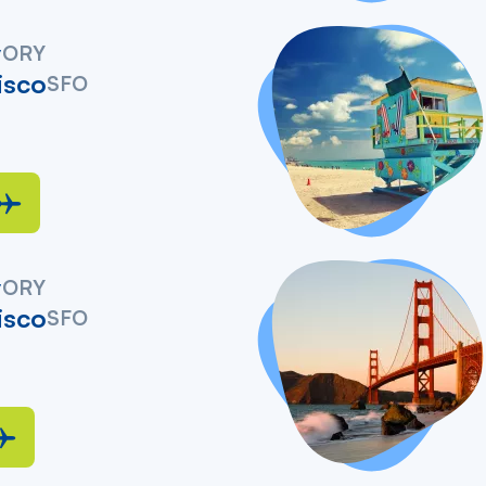
y
ORY
isco
SFO
y
ORY
isco
SFO