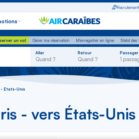
Recrutement
otions
erver un vol
Gérer ma réservation
M'enregistrer en ligne
Statut des
server un vol
Gérer ma réservation
M'enregistrer en ligne
Statut des 
Rechercher
Aller
Retour
Passager
dans
la
liste
 - États-Unis
ris - vers États-Uni