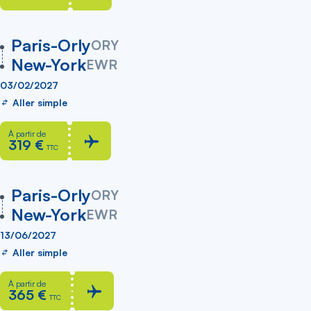
vers
Paris-Orly
ORY
New-York
EWR
03/02/2027
Aller simple
À partir de
319 €
TTC
vers
Paris-Orly
ORY
New-York
EWR
13/06/2027
Aller simple
À partir de
365 €
TTC