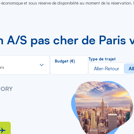
se économique et sous réserve de disponibilité au moment de la réservation.
n A/S pas cher de Paris 
Rechercher
Type de trajet
Budget (€)
dans
ers
Aller-Retour
Al
la
liste
y
ORY