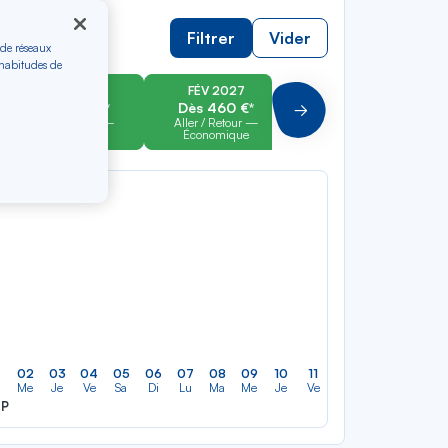
Filtrer
Vider
 de réseaux
 habitudes de
JAN 2027
FÉV 2027
MAR 2027
Dès 460 €*
Dès 460 €*
Dès 520 €*
Suivant
Aller / Retour —
Aller / Retour —
Aller / Retour —
Économique
Économique
Économique
02
03
04
05
06
07
08
09
10
11
12
13
14
15
a
Me
Je
Ve
Sa
Di
Lu
Ma
Me
Je
Ve
Sa
Di
Lu
M
EP