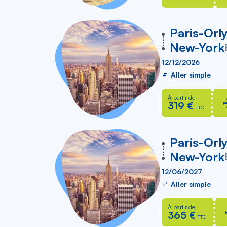
vers
Paris-Orl
New-York
12/12/2026
Aller simple
À partir de
319 €
TTC
vers
Paris-Orl
New-York
12/06/2027
Aller simple
À partir de
365 €
TTC