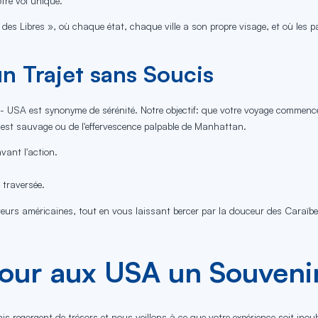
tre vol unique.
e des Libres », où chaque état, chaque ville a son propre visage, et où les
un Trajet sans Soucis
s - USA est synonyme de sérénité. Notre objectif: que votre voyage commenc
uest sauvage ou de l'effervescence palpable de Manhattan.
vant l'action.
 traversée.
veurs américaines, tout en vous laissant bercer par la douceur des Caraïbe
jour aux USA un Souvenir
nis regorgent de trésors et nous veillons à ce que votre expérience soit inou