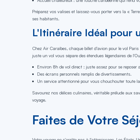
Accueil chaleureux : une touche caribéenne qui rend vo
Préparez vos valises et laissez-vous porter vers la « Terr
ses habitants.
L'Itinéraire Idéal pour 
Chez Air Caraïbes, chaque billet d'avion pour le vol Pari
juste un vol vous sépare des étendues légendaires de l'O
Environ 8h de vol direct : juste assez pour se reposer a
Des écrans personnels remplis de divertissements.
Un service attentionné pour vous chouchouter toute la
Savourez nos délices culinaires, véritable prélude aux sa
voyage.
Faites de Votre Sé
Votre voyage ne s'arrête pas à l'atterrissage. Les États-U