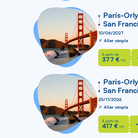
vers
Paris-Orl
San Franc
10/06/2027
Aller simple
À partir de
377 €
TTC
vers
Paris-Orl
San Franc
25/11/2026
Aller simple
À partir de
417 €
TTC