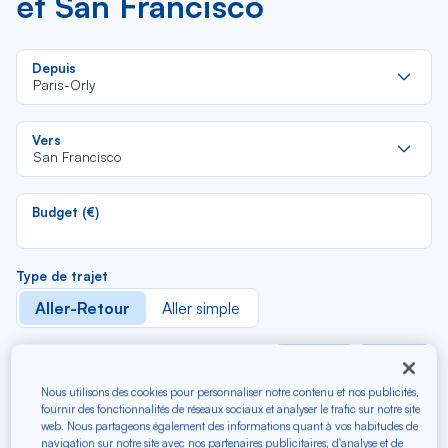
et San Francisco
Re
Depuis
da
Paris-Orly
la
lis
Re
Vers
da
San Francisco
la
lis
Budget (€)
Type de trajet
Aller-Retour
Aller simple
Filtrer
Vider
Nous utilisons des cookies pour personnaliser notre contenu et nos publicités,
fournir des fonctionnalités de réseaux sociaux et analyser le trafic sur notre site
Paris-Orly (ORY)
San Francisco (SFO)
web. Nous partageons également des informations quant à vos habitudes de
navigation sur notre site avec nos partenaires publicitaires, d'analyse et de