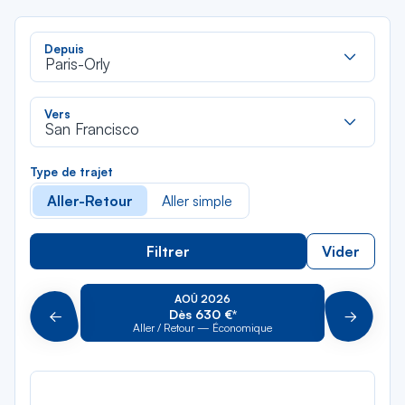
Rec
Depuis
dan
Paris-Orly
la
liste
Rec
Vers
dan
San Francisco
la
liste
Type de trajet
Aller-Retour
Aller simple
Filtrer
Vider
AOÛ 2026
Dès 630 €*
Précédent
Suivant
Aller / Retour — Économique
Aller