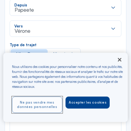
Rec
Depuis
dan
Papeete
la
liste
Rec
Vers
dan
Vérone
la
liste
Type de trajet
Aller-Retour
Aller simple
Nous utilisons des cookies pour personnaliser notre contenu et nos publicités,
Filtrer
Vider
fournir des fonctionnalités de réseaux sociaux et analyser le trafic sur notre site
web. Nous partageons également des informations quant à vos habitudes de
navigation sur notre site avec nos partenaires publicitaires, d'analyse et de
AOÛ 2026
réseaux sociaux.
N/A*
Précédent
Suivant
Aller / Retour — Économique
Aller
Ne pas vendre mes
Accepter les cookies
données personnelles