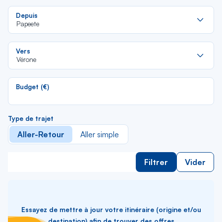
Re
Depuis
da
Papeete
la
lis
Re
Vers
da
Vérone
la
lis
Budget (€)
Type de trajet
Aller-Retour
Aller simple
Filtrer
Vider
Essayez de mettre à jour votre itinéraire (origine et/ou
destination) afin de trouver des offres