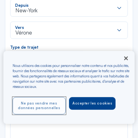
Rec
Depuis
dan
New-York
la
liste
Rec
Vers
dan
Vérone
la
liste
Type de trajet
Aller-Retour
Aller simple
Nous utilisons des cookies pour personnaliser notre contenu et nos publicités,
fournir des fonctionnalités de réseaux sociaux et analyser le trafic sur notre site
Filtrer
Vider
web. Nous partageons également des informations quant à vos habitudes de
navigation sur notre site avec nos partenaires publicitaires, d'analyse et de
réseaux sociaux.
AOÛ 2026
N/A*
Précédent
Suivant
Aller / Retour — Économique
Aller
Ne pas vendre mes
Accepter les cookies
données personnelles