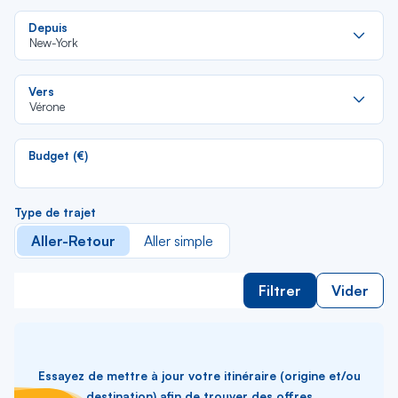
Re
Depuis
da
New-York
la
lis
Re
Vers
da
Vérone
la
lis
Budget (€)
Type de trajet
Aller-Retour
Aller simple
Filtrer
Vider
Essayez de mettre à jour votre itinéraire (origine et/ou
destination) afin de trouver des offres