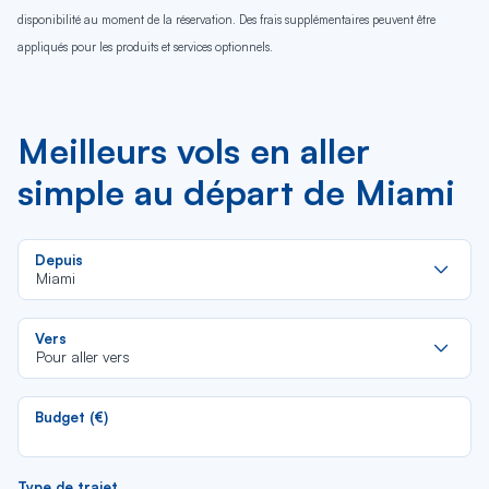
disponibilité au moment de la réservation. Des frais supplémentaires peuvent être
appliqués pour les produits et services optionnels.
Meilleurs vols en aller
simple au départ de Miami
Re
Depuis
da
Miami
la
lis
Re
Vers
da
Pour aller vers
la
lis
Budget (€)
Type de trajet