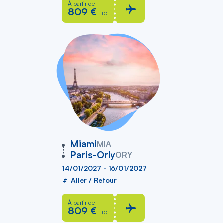
À partir de
809 €
TTC
vers
Miami
MIA
Paris-Orly
ORY
14/01/2027 - 16/01/2027
Aller / Retour
À partir de
809 €
TTC