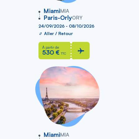
vers
Miami
MIA
Paris-Orly
ORY
24/09/2026 - 08/10/2026
Aller / Retour
À partir de
530 €
TTC
vers
Miami
MIA