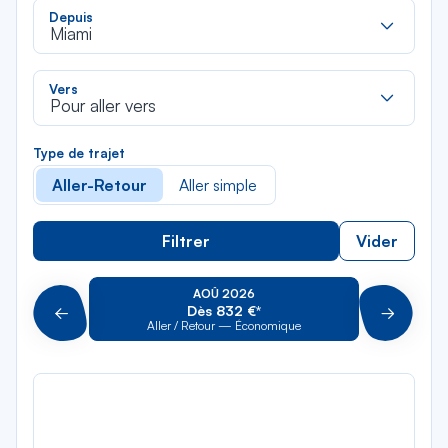
Rec
Depuis
dan
Miami
la
liste
Rec
Vers
dan
Pour aller vers
la
liste
Type de trajet
Aller-Retour
Aller simple
Filtrer
Vider
AOÛ 2026
Dès 832 €*
Précédent
Suivant
Aller / Retour — Économique
Aller