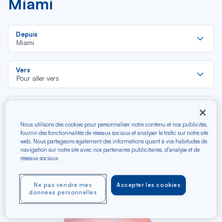
Miami
Re
Depuis
da
Miami
la
lis
Re
Vers
da
Pour aller vers
la
lis
Budget (€)
Nous utilisons des cookies pour personnaliser notre contenu et nos publicités,
fournir des fonctionnalités de réseaux sociaux et analyser le trafic sur notre site
Type de trajet
web. Nous partageons également des informations quant à vos habitudes de
navigation sur notre site avec nos partenaires publicitaires, d'analyse et de
Aller-Retour
Aller simple
réseaux sociaux.
Filtrer
Vider
Ne pas vendre mes
Accepter les cookies
données personnelles