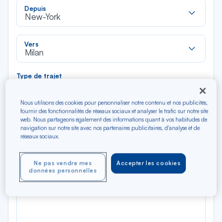
Rec
Depuis
dan
New-York
la
liste
Rec
Vers
dan
Milan
la
liste
Type de trajet
Aller-Retour
Aller simple
Nous utilisons des cookies pour personnaliser notre contenu et nos publicités,
fournir des fonctionnalités de réseaux sociaux et analyser le trafic sur notre site
Filtrer
Vider
web. Nous partageons également des informations quant à vos habitudes de
navigation sur notre site avec nos partenaires publicitaires, d'analyse et de
réseaux sociaux.
AOÛ 2026
N/A*
Précédent
Suivant
Aller / Retour — Économique
Aller
Ne pas vendre mes
Accepter les cookies
données personnelles