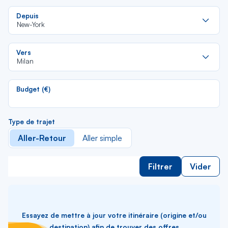
Re
Depuis
da
New-York
la
lis
Re
Vers
da
Milan
la
lis
Budget (€)
Type de trajet
Aller-Retour
Aller simple
Filtrer
Vider
Essayez de mettre à jour votre itinéraire (origine et/ou
destination) afin de trouver des offres