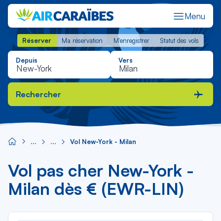
Menu
Réserver
Ma réservation
M'enregistrer
Statut des vols
Réserver
Ma réservation
M'enregistrer
Statut des vols
Depuis
Vers
Rechercher
Vol New-York - Milan
Vol pas cher New-York -
Milan dès € (EWR-LIN)