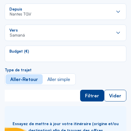
Re
Depuis
da
Nantes TGV
la
lis
Re
Vers
da
Samaná
la
lis
Budget (€)
Type de trajet
Aller-Retour
Aller simple
Filtrer
Vider
Essayez de mettre à jour votre itinéraire (origine et/ou
destination) afin de trouver des offres