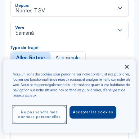
Rec
Depuis
dan
Nantes TGV
la
liste
Rec
Vers
dan
Samaná
la
liste
Type de trajet
Aller-Retour
Aller simple
Filtrer
Vider
Nous utilisons des cookies pour personnaliser notre contenu et nos publicités,
fournir des fonctionnalités de réseaux sociaux et analyser le trafic sur notre site
web. Nous partageons également des informations quant à vos habitudes de
navigation sur notre site avec nos partenaires publicitaires, d'analyse et de
AOÛ 2026
réseaux sociaux.
N/A*
Précédent
Suivant
Aller / Retour — Économique
Aller
Ne pas vendre mes
Accepter les cookies
données personnelles