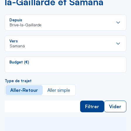
la-Gaillarde et Samaná
Re
Depuis
da
Brive-la-Gaillarde
la
lis
Re
Vers
da
Samaná
la
lis
Budget (€)
Type de trajet
Aller-Retour
Aller simple
Filtrer
Vider