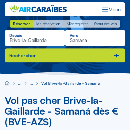
Menu
Réserver
Ma réservation
M'enregistrer
Statut des vols
Réserver
Ma réservation
M'enregistrer
Statut des vols
Depuis
Vers
Rechercher
Vol Brive-la-Gaillarde - Samaná
Vol pas cher Brive-la-
Gaillarde - Samaná dès €
(BVE-AZS)