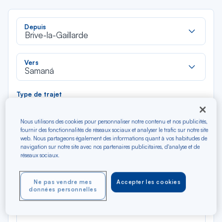
Rec
Depuis
dan
Brive-la-Gaillarde
la
liste
Rec
Vers
dan
Samaná
la
liste
Type de trajet
Aller-Retour
Aller simple
Nous utilisons des cookies pour personnaliser notre contenu et nos publicités,
fournir des fonctionnalités de réseaux sociaux et analyser le trafic sur notre site
Filtrer
Vider
web. Nous partageons également des informations quant à vos habitudes de
navigation sur notre site avec nos partenaires publicitaires, d'analyse et de
réseaux sociaux.
AOÛ 2026
N/A*
Précédent
Suivant
Aller / Retour — Économique
Aller
Ne pas vendre mes
Accepter les cookies
données personnelles