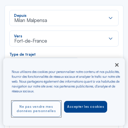
Rec
Depuis
dan
Milan Malpensa
la
liste
Rec
Vers
dan
Fort-de-France
la
liste
Type de trajet
Aller-Retour
Aller simple
Nous utilisons des cookies pour personnaliser notre contenu et nos publicités,
fournir des fonctionnalités de réseaux sociaux et analyser le trafic sur notre site
Filtrer
Vider
web. Nous partageons également des informations quant à vos habitudes de
navigation sur notre site avec nos partenaires publicitaires, d'analyse et de
réseaux sociaux.
AOÛ 2026
N/A*
Précédent
Suivant
Aller / Retour — Économique
Aller
Ne pas vendre mes
Accepter les cookies
données personnelles