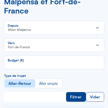
Malpensa et Fort-de-
France
Re
Depuis
da
Milan Malpensa
la
lis
Re
Vers
da
Fort-de-France
la
lis
Budget (€)
Type de trajet
Aller-Retour
Aller simple
Filtrer
Vider