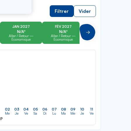
Filtrer
Vider
JAN 2027
FÉV 2027
MAR 2027
N/A*
N/A*
N/A*
Suivant
Aller / Retour —
Aller / Retour —
Aller / Retour —
Économique
Économique
Économique
02
03
04
05
06
07
08
09
10
11
12
13
14
15
a
Me
Je
Ve
Sa
Di
Lu
Ma
Me
Je
Ve
Sa
Di
Lu
M
EP