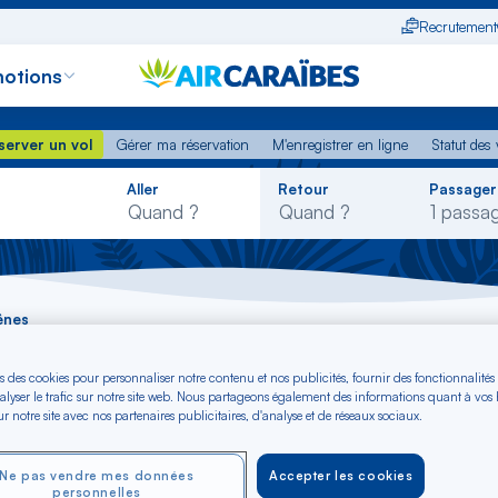
Recrutement
otions
erver un vol
Gérer ma réservation
M'enregistrer en ligne
Statut des
server un vol
Gérer ma réservation
M'enregistrer en ligne
Statut des 
Rechercher
Aller
Retour
Passager
dans
la
liste
ênes
s des cookies pour personnaliser notre contenu et nos publicités, fournir des fonctionnalités
iami - Gênes dès €
alyser le trafic sur notre site web. Nous partageons également des informations quant à vos
r notre site avec nos partenaires publicitaires, d'analyse et de réseaux sociaux.
Ne pas vendre mes données
Accepter les cookies
personnelles