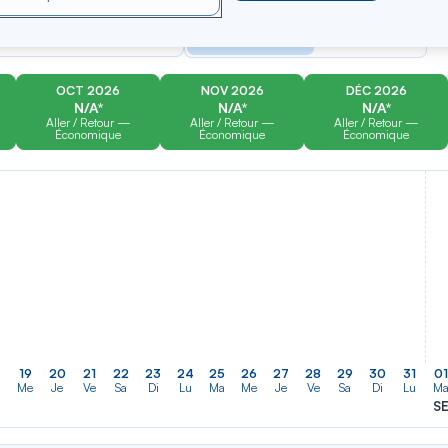
er
Rechercher
Type de trajet
dans
Aller-Retour
Aller simple
la
liste
OCT 2026
NOV 2026
DÉC 2026
N/A*
N/A*
N/A*
Aller / Retour —
Aller / Retour —
Aller / Retour —
Économique
Économique
Économique
19
20
21
22
23
24
25
26
27
28
29
30
31
01
a
Me
Je
Ve
Sa
Di
Lu
Ma
Me
Je
Ve
Sa
Di
Lu
M
S