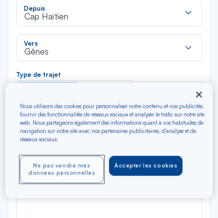
Rec
Depuis
dan
Cap Haïtien
la
liste
Rec
Vers
dan
Gênes
la
liste
Type de trajet
Aller-Retour
Aller simple
Nous utilisons des cookies pour personnaliser notre contenu et nos publicités,
fournir des fonctionnalités de réseaux sociaux et analyser le trafic sur notre site
Filtrer
Vider
web. Nous partageons également des informations quant à vos habitudes de
navigation sur notre site avec nos partenaires publicitaires, d'analyse et de
réseaux sociaux.
AOÛ 2026
N/A*
Précédent
Suivant
Aller / Retour — Économique
Aller
Ne pas vendre mes
Accepter les cookies
données personnelles