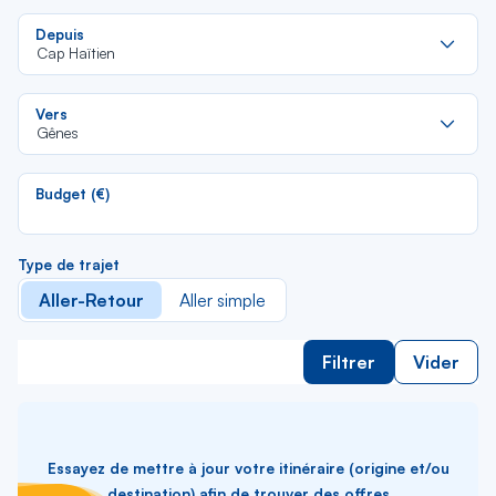
Re
Depuis
da
Cap Haïtien
la
lis
Re
Vers
da
Gênes
la
lis
Budget (€)
Type de trajet
Aller-Retour
Aller simple
Filtrer
Vider
Essayez de mettre à jour votre itinéraire (origine et/ou
destination) afin de trouver des offres