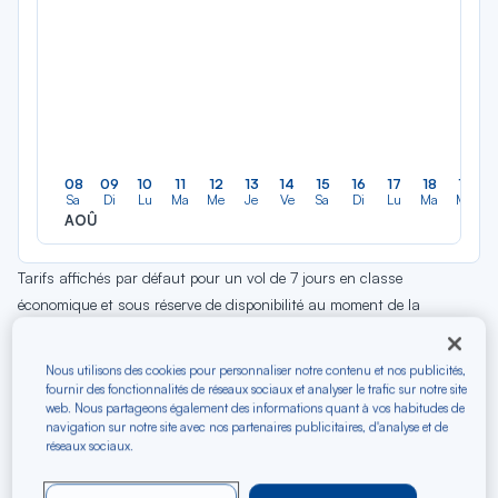
08
09
10
11
12
13
14
15
16
17
18
19
Sa
Di
Lu
Ma
Me
Je
Ve
Sa
Di
Lu
Ma
Me
AOÛ
Tarifs affichés par défaut pour un vol de 7 jours en classe
économique et sous réserve de disponibilité au moment de la
réservation. Des frais supplémentaires peuvent être appliqués pour
les produits et services optionnels.
Nous utilisons des cookies pour personnaliser notre contenu et nos publicités,
fournir des fonctionnalités de réseaux sociaux et analyser le trafic sur notre site
web. Nous partageons également des informations quant à vos habitudes de
navigation sur notre site avec nos partenaires publicitaires, d'analyse et de
réseaux sociaux.
Partez bientôt entre Lyon