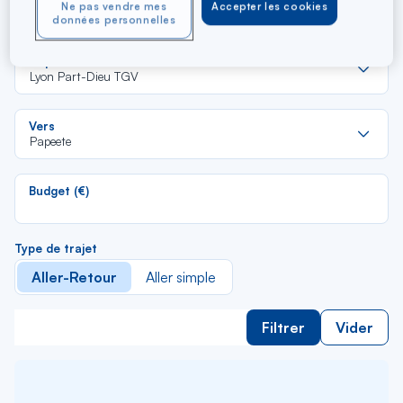
Part-Dieu TGV et Papeete
Ne pas vendre mes
Accepter les cookies
données personnelles
Re
Depuis
da
Lyon Part-Dieu TGV
la
lis
Re
Vers
da
Papeete
la
lis
Budget (€)
Type de trajet
Aller-Retour
Aller simple
Filtrer
Vider