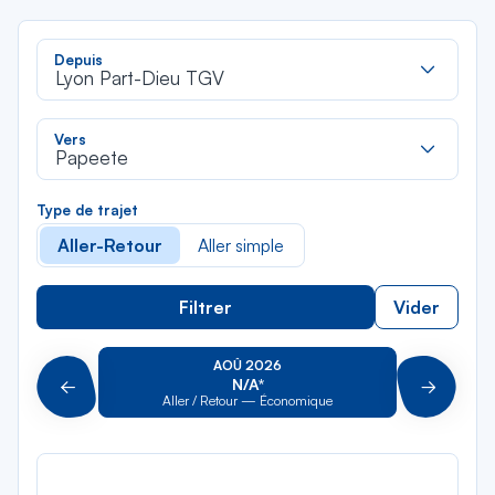
Rec
Depuis
dan
Lyon Part-Dieu TGV
la
liste
Rec
Vers
dan
Papeete
la
liste
Type de trajet
Aller-Retour
Aller simple
Filtrer
Vider
AOÛ 2026
N/A*
Précédent
Suivant
Aller / Retour — Économique
Aller