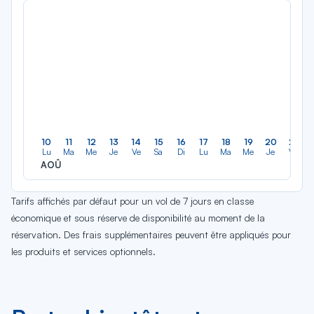
10
11
12
13
14
15
16
17
18
19
20
21
Lu
Ma
Me
Je
Ve
Sa
Di
Lu
Ma
Me
Je
Ve
AOÛ
Tarifs affichés par défaut pour un vol de 7 jours en classe
économique et sous réserve de disponibilité au moment de la
réservation. Des frais supplémentaires peuvent être appliqués pour
les produits et services optionnels.