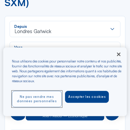
SXM)
Rec
Depuis
dan
Londres Gatwick
la
liste
Rec
Vers
dan
Saint-Martin (Juliana)
la
Nous utilisons des cookies pour personnaliser notre contenu et nos publicités,
liste
Type de trajet
fournir des fonctionnalités de réseaux sociaux et analyser le trafic sur notre site
web. Nous partageons également des informations quant à vos habitudes de
Aller-Retour
Aller simple
navigation sur notre site avec nos partenaires publicitaires, d'analyse et de
réseaux sociaux.
Filtrer
Vider
Ne pas vendre mes
Accepter les cookies
données personnelles
AOÛ 2026
N/A*
Précédent
Suivant
Aller / Retour — Économique
Aller