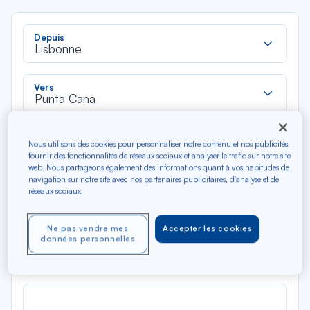
Rec
Depuis
dan
Lisbonne
la
liste
Rec
Vers
dan
Punta Cana
la
liste
Type de trajet
Nous utilisons des cookies pour personnaliser notre contenu et nos publicités,
Aller-Retour
Aller simple
fournir des fonctionnalités de réseaux sociaux et analyser le trafic sur notre site
web. Nous partageons également des informations quant à vos habitudes de
navigation sur notre site avec nos partenaires publicitaires, d'analyse et de
Filtrer
Vider
réseaux sociaux.
Ne pas vendre mes
Accepter les cookies
AOÛ 2026
données personnelles
N/A*
Précédent
Suivant
Aller / Retour — Économique
Aller