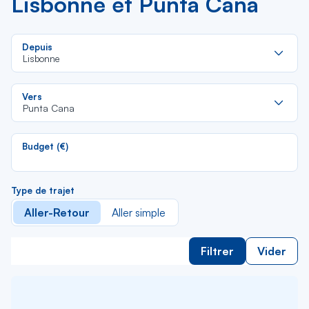
Lisbonne et Punta Cana
Re
Depuis
da
Lisbonne
la
lis
Re
Vers
da
Punta Cana
la
lis
Budget (€)
Type de trajet
Aller-Retour
Aller simple
Filtrer
Vider