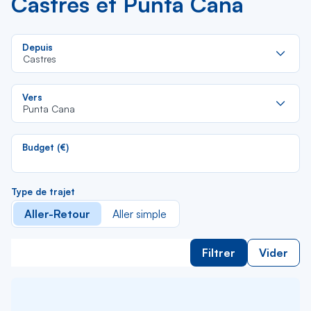
Castres et Punta Cana
Re
Depuis
da
Castres
la
lis
Re
Vers
da
Punta Cana
la
lis
Budget (€)
Type de trajet
Aller-Retour
Aller simple
Filtrer
Vider