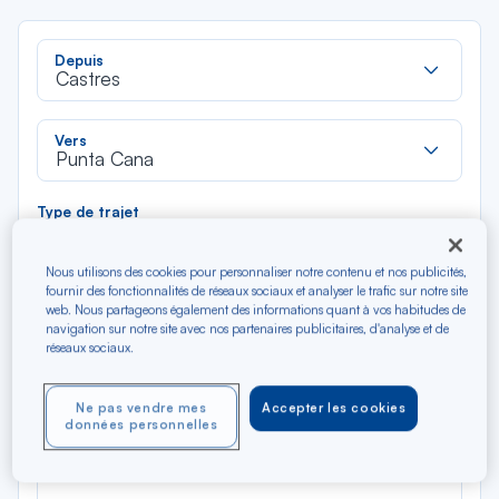
Rec
Depuis
dan
Castres
la
liste
Rec
Vers
dan
Punta Cana
la
liste
Type de trajet
Aller-Retour
Aller simple
Nous utilisons des cookies pour personnaliser notre contenu et nos publicités,
fournir des fonctionnalités de réseaux sociaux et analyser le trafic sur notre site
Filtrer
Vider
web. Nous partageons également des informations quant à vos habitudes de
navigation sur notre site avec nos partenaires publicitaires, d'analyse et de
réseaux sociaux.
AOÛ 2026
N/A*
Précédent
Suivant
Aller / Retour — Économique
Aller
Ne pas vendre mes
Accepter les cookies
données personnelles