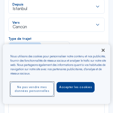
Rec
Depuis
dan
Istanbul
la
liste
Rec
Vers
dan
Cancún
la
liste
Type de trajet
Aller-Retour
Aller simple
Nous utilisons des cookies pour personnaliser notre contenu et nos publicités,
Filtrer
Vider
fournir des fonctionnalités de réseaux sociaux et analyser le trafic sur notre site
web. Nous partageons également des informations quant à vos habitudes de
navigation sur notre site avec nos partenaires publicitaires, d'analyse et de
réseaux sociaux.
AOÛ 2026
N/A*
Précédent
Suivant
Aller / Retour — Économique
Aller
Ne pas vendre mes
Accepter les cookies
données personnelles