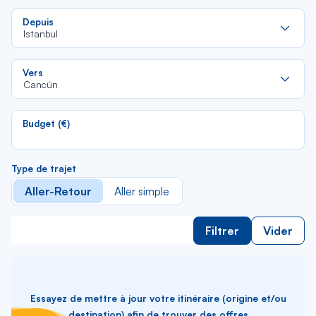
Re
Depuis
da
Istanbul
la
lis
Re
Vers
da
Cancún
la
lis
Budget (€)
Type de trajet
Aller-Retour
Aller simple
Filtrer
Vider
Essayez de mettre à jour votre itinéraire (origine et/ou
destination) afin de trouver des offres