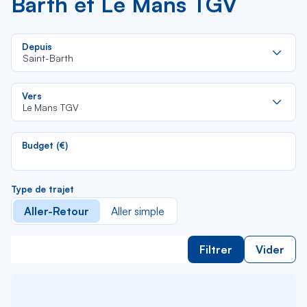
Barth et Le Mans TGV
Re
Depuis
da
Saint-Barth
la
lis
Re
Vers
da
Le Mans TGV
la
lis
Budget (€)
Type de trajet
Aller-Retour
Aller simple
Filtrer
Vider