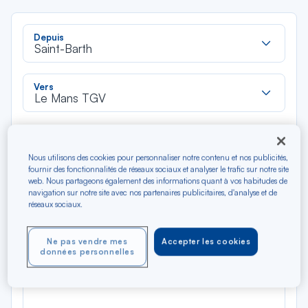
Rec
Depuis
dan
Saint-Barth
la
liste
Rec
Vers
dan
Le Mans TGV
la
liste
Type de trajet
Aller-Retour
Aller simple
Nous utilisons des cookies pour personnaliser notre contenu et nos publicités,
fournir des fonctionnalités de réseaux sociaux et analyser le trafic sur notre site
web. Nous partageons également des informations quant à vos habitudes de
Filtrer
Vider
navigation sur notre site avec nos partenaires publicitaires, d'analyse et de
réseaux sociaux.
AOÛ 2026
N/A*
Ne pas vendre mes
Accepter les cookies
Précédent
Suivant
Aller / Retour — Économique
Aller
données personnelles