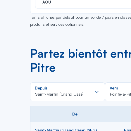
AOÛ
Tarifs affichés par défaut pour un vol de 7 jours en clas
produits et services optionnels.
Partez bientôt ent
Pitre
Rechercher
Depuis
Vers
dans
Saint-Martin (Grand Case)
Pointe-à-Pit
la
liste
De
Saint-Martin (Grand Case) (SFG)
Poi