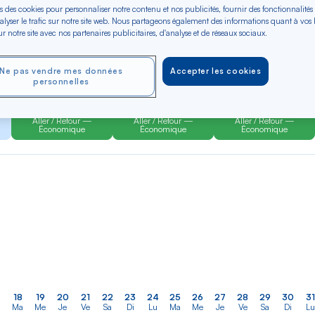
s des cookies pour personnaliser notre contenu et nos publicités, fournir des fonctionnalités
alyser le trafic sur notre site web. Nous partageons également des informations quant à vos
r notre site avec nos partenaires publicitaires, d'analyse et de réseaux sociaux.
er
Rechercher
Type de trajet
dans
à-Pitre
Aller-Retour
Aller simple
la
Ne pas vendre mes données
Accepter les cookies
personnelles
liste
OCT 2026
NOV 2026
DÉC 2026
Dès 199 €*
Dès 199 €*
Dès 199 €*
Aller / Retour —
Aller / Retour —
Aller / Retour —
Économique
Économique
Économique
18
19
20
21
22
23
24
25
26
27
28
29
30
31
Ma
Me
Je
Ve
Sa
Di
Lu
Ma
Me
Je
Ve
Sa
Di
Lu