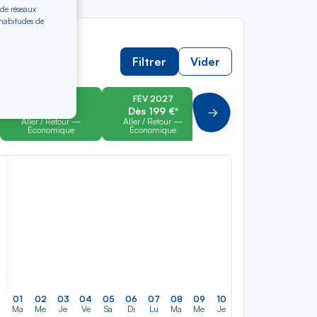
 de réseaux
 habitudes de
Filtrer
Vider
JAN 2027
FÉV 2027
MAR 2027
Dès 199 €*
Dès 199 €*
Dès 199 €*
Suivant
Aller / Retour —
Aller / Retour —
Aller / Retour —
Économique
Économique
Économique
01
02
03
04
05
06
07
08
09
10
11
12
13
14
Ma
Me
Je
Ve
Sa
Di
Lu
Ma
Me
Je
Ve
Sa
Di
Lu