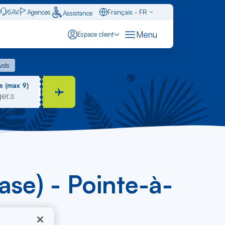
SAV
Agences
Français - FR
Assistance
Caraïbes - FR
Menu
Espace client
English - EN
 vols
vols
Español - ES
s (max 9)
ase) - Pointe-à-