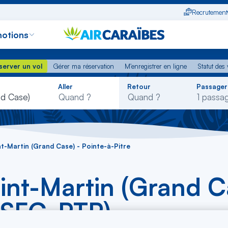
Recrutement
otions
erver un vol
Gérer ma réservation
M'enregistrer en ligne
Statut des
server un vol
Gérer ma réservation
M'enregistrer en ligne
Statut des 
Rechercher
Aller
Retour
Passager
dans
nd Case)
la
liste
nt-Martin (Grand Case) - Pointe-à-Pitre
int-Martin (Grand C
 (SFG-PTP)