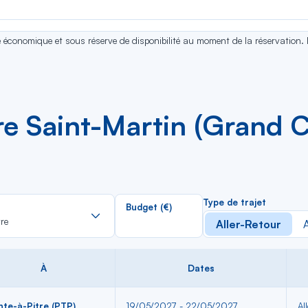
se économique et sous réserve de disponibilité au moment de la réservation.
re Saint-Martin (Grand C
Rechercher
Type de trajet
Budget (€)
dans
re
Aller-Retour
A
la
liste
À
Dates
nte-à-Pitre (PTP)
19/05/2027 - 22/05/2027
Al