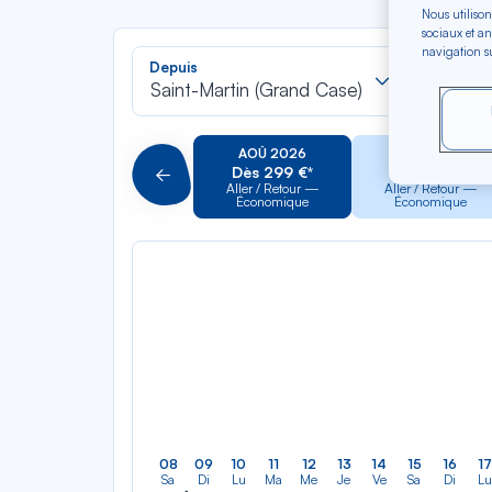
Nous utilison
sociaux et an
navigation su
Recherch
Depuis
Vers
dans
Saint-Martin (Grand Case)
Pointe-
la
liste
AOÛ 2026
SEP 2026
Dès 299 €*
Dès 249 €*
Précédent
Aller / Retour —
Aller / Retour —
Économique
Économique
08
09
10
11
12
13
14
15
16
17
Sa
Di
Lu
Ma
Me
Je
Ve
Sa
Di
Lu