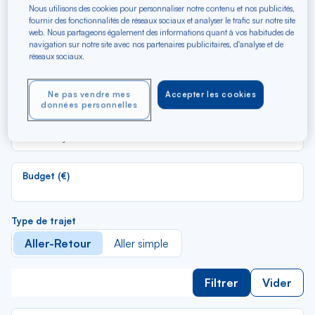
Martin (Grand Case) et
Nous utilisons des cookies pour personnaliser notre contenu et nos publicités,
fournir des fonctionnalités de réseaux sociaux et analyser le trafic sur notre site
Paris
web. Nous partageons également des informations quant à vos habitudes de
navigation sur notre site avec nos partenaires publicitaires, d'analyse et de
réseaux sociaux.
Re
Depuis
da
Saint-Martin (Grand Case)
Ne pas vendre mes
Accepter les cookies
la
données personnelles
lis
Re
Vers
da
Paris-Orly
la
lis
Budget (€)
Type de trajet
Aller-Retour
Aller simple
Filtrer
Vider