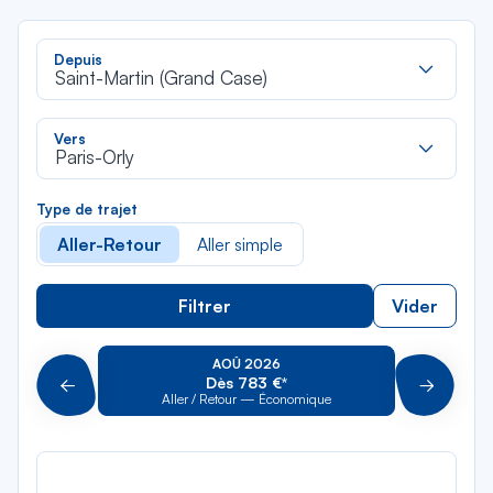
Rec
Depuis
dan
Saint-Martin (Grand Case)
la
liste
Rec
Vers
dan
Paris-Orly
la
liste
Type de trajet
Aller-Retour
Aller simple
Filtrer
Vider
AOÛ 2026
Dès 783 €*
Précédent
Suivant
Aller / Retour — Économique
Aller