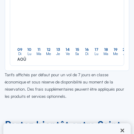
09
10
11
12
13
14
15
16
17
18
19
20
Di
Lu
Ma
Me
Je
Ve
Sa
Di
Lu
Ma
Me
Je
AOÛ
Tarifs affichés par défaut pour un vol de 7 jours en classe
économique et sous réserve de disponibilité au moment de la
réservation. Des frais supplémentaires peuvent être appliqués pour
les produits et services optionnels.
Partez bientôt entre Saint-