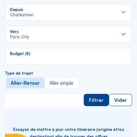
Re
Depuis
da
Charlestown
la
lis
Re
Vers
da
Paris-Orly
la
lis
Budget (€)
Type de trajet
Aller-Retour
Aller simple
Filtrer
Vider
Essayez de mettre à jour votre itinéraire (origine et/ou
destination) afin de trouver des offres