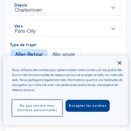
Rec
Depuis
dan
Charlestown
la
liste
Rec
Vers
dan
Paris-Orly
la
liste
Type de trajet
Aller-Retour
Aller simple
Filtrer
Vider
Nous utilisons des cookies pour personnaliser notre contenu et nos publicités,
fournir des fonctionnalités de réseaux sociaux et analyser le trafic sur notre site
web. Nous partageons également des informations quant à vos habitudes de
navigation sur notre site avec nos partenaires publicitaires, d'analyse et de
AOÛ 2026
réseaux sociaux.
N/A*
Précédent
Suivant
Aller / Retour — Économique
Aller
Ne pas vendre mes
Accepter les cookies
données personnelles