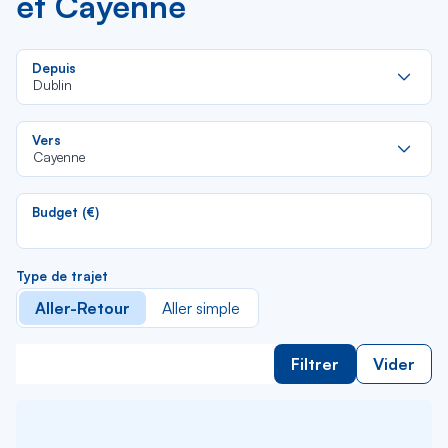
et Cayenne
Re
Depuis
da
Dublin
la
lis
Re
Vers
da
Cayenne
la
lis
Budget (€)
Type de trajet
Aller-Retour
Aller simple
Filtrer
Vider