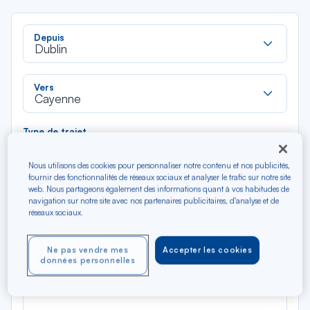
Rec
Depuis
dan
Dublin
la
liste
Rec
Vers
dan
Cayenne
la
liste
Type de trajet
Aller-Retour
Aller simple
Nous utilisons des cookies pour personnaliser notre contenu et nos publicités,
fournir des fonctionnalités de réseaux sociaux et analyser le trafic sur notre site
web. Nous partageons également des informations quant à vos habitudes de
Filtrer
Vider
navigation sur notre site avec nos partenaires publicitaires, d'analyse et de
réseaux sociaux.
AOÛ 2026
N/A*
Précédent
Suivant
Ne pas vendre mes
Accepter les cookies
Aller / Retour — Économique
Aller
données personnelles