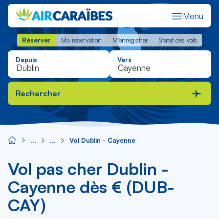
Menu
Réserver
Ma réservation
M'enregistrer
Statut des vols
Réserver
Ma réservation
M'enregistrer
Statut des vols
Depuis
Vers
Rechercher
Vol Dublin - Cayenne
Vol pas cher Dublin -
Cayenne dès € (DUB-
CAY)