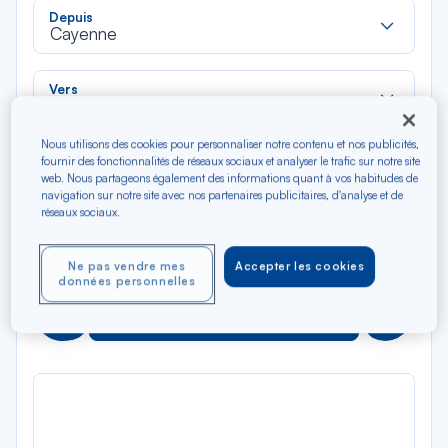
Rec
Depuis
dan
Cayenne
la
liste
Rec
Vers
dan
Grenade
la
Nous utilisons des cookies pour personnaliser notre contenu et nos publicités,
liste
Type de trajet
fournir des fonctionnalités de réseaux sociaux et analyser le trafic sur notre site
web. Nous partageons également des informations quant à vos habitudes de
Aller-Retour
Aller simple
navigation sur notre site avec nos partenaires publicitaires, d'analyse et de
réseaux sociaux.
Filtrer
Vider
Ne pas vendre mes
Accepter les cookies
données personnelles
AOÛ 2026
N/A*
Précédent
Suivant
Aller / Retour — Économique
Aller