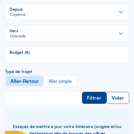
Re
Depuis
da
Cayenne
la
lis
Re
Vers
da
Grenade
la
lis
Budget (€)
Type de trajet
Aller-Retour
Aller simple
Filtrer
Vider
Essayez de mettre à jour votre itinéraire (origine et/ou
destination) afin de trouver des offres