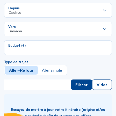
Re
Depuis
da
Castres
la
lis
Re
Vers
da
Samaná
la
lis
Budget (€)
Type de trajet
Aller-Retour
Aller simple
Filtrer
Vider
Essayez de mettre à jour votre itinéraire (origine et/ou
destination) afin de trouver des offres