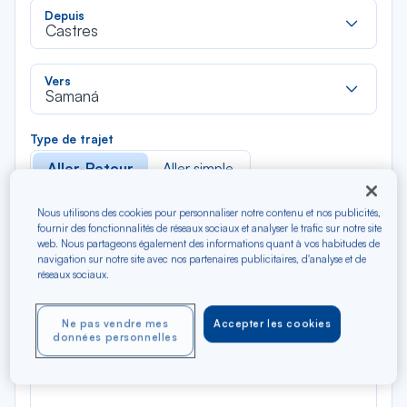
Rec
Depuis
dan
Castres
la
liste
Rec
Vers
dan
Samaná
la
liste
Type de trajet
Aller-Retour
Aller simple
Nous utilisons des cookies pour personnaliser notre contenu et nos publicités,
Filtrer
Vider
fournir des fonctionnalités de réseaux sociaux et analyser le trafic sur notre site
web. Nous partageons également des informations quant à vos habitudes de
navigation sur notre site avec nos partenaires publicitaires, d'analyse et de
AOÛ 2026
réseaux sociaux.
N/A*
Précédent
Suivant
Aller / Retour — Économique
Aller
Ne pas vendre mes
Accepter les cookies
données personnelles