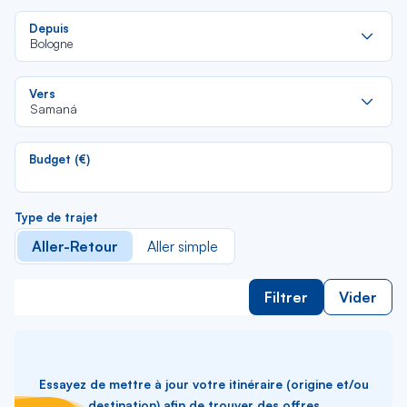
Re
Depuis
da
Bologne
la
lis
Re
Vers
da
Samaná
la
lis
Budget (€)
Type de trajet
Aller-Retour
Aller simple
Filtrer
Vider
Essayez de mettre à jour votre itinéraire (origine et/ou
destination) afin de trouver des offres