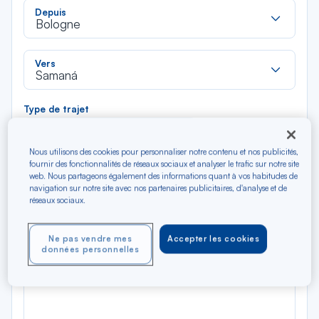
Rec
Depuis
dan
Bologne
la
liste
Rec
Vers
dan
Samaná
la
liste
Type de trajet
Aller-Retour
Aller simple
Nous utilisons des cookies pour personnaliser notre contenu et nos publicités,
fournir des fonctionnalités de réseaux sociaux et analyser le trafic sur notre site
Filtrer
Vider
web. Nous partageons également des informations quant à vos habitudes de
navigation sur notre site avec nos partenaires publicitaires, d'analyse et de
réseaux sociaux.
AOÛ 2026
N/A*
Précédent
Suivant
Aller / Retour — Économique
Aller
Ne pas vendre mes
Accepter les cookies
données personnelles